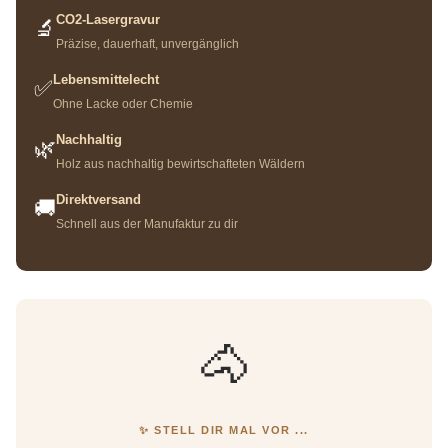
CO2-Lasergravur
🔬
Präzise, dauerhaft, unvergänglich
Lebensmittelecht
✅
Ohne Lacke oder Chemie
Nachhaltig
🌿
Holz aus nachhaltig bewirtschafteten Wäldern
Direktversand
🚚
Schnell aus der Manufaktur zu dir
🐴
✨ STELL DIR MAL VOR ...