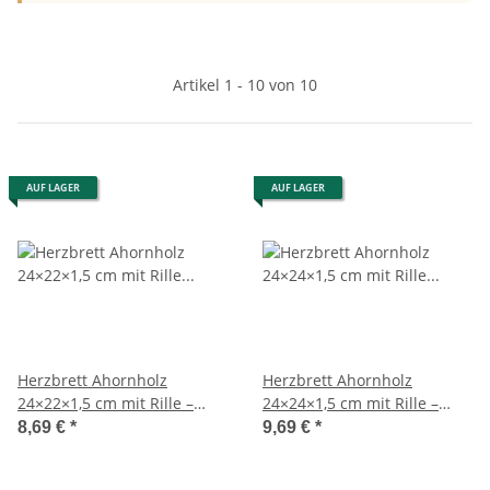
Artikel 1 - 10 von 10
AUF LAGER
AUF LAGER
Herzbrett Ahornholz
Herzbrett Ahornholz
24×22×1,5 cm mit Rille –
24×24×1,5 cm mit Rille –
handgefertigt
handgefertigt
8,69 €
*
9,69 €
*