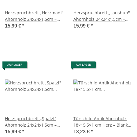
Herzspruchbrett „Herzmadl"
Herzspruchbrett „Lausbub"
Ahornholz 24x24x1,5cm –
Ahornholz 24x24x1,5cm –
handgefertigt
handgefertigt
15,99 €
*
15,99 €
*
AUF LAGER
AUF LAGER
Herzspruchbrett „Spatzl"
Türschild Antik Ahornholz
Ahornholz 24x24x1,5cm –
18×15,5×1 cm Herz – Blanko
handgefertigt
Rohling
15,99 €
*
13,23 €
*