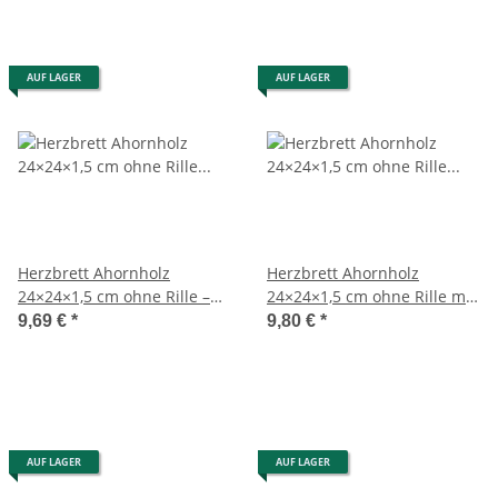
AUF LAGER
AUF LAGER
Herzbrett Ahornholz
Herzbrett Ahornholz
24×24×1,5 cm ohne Rille –
24×24×1,5 cm ohne Rille mit
handgefertigt
Loch – handgefertigt
9,69 €
*
9,80 €
*
AUF LAGER
AUF LAGER