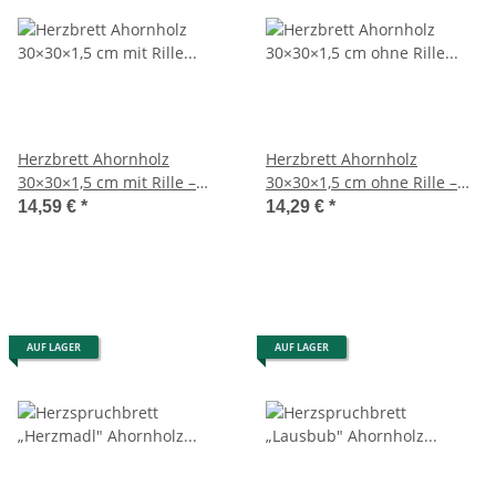
Herzbrett Ahornholz
Herzbrett Ahornholz
30×30×1,5 cm mit Rille –
30×30×1,5 cm ohne Rille –
handgefertigt
handgefertigt
14,59 €
*
14,29 €
*
AUF LAGER
AUF LAGER