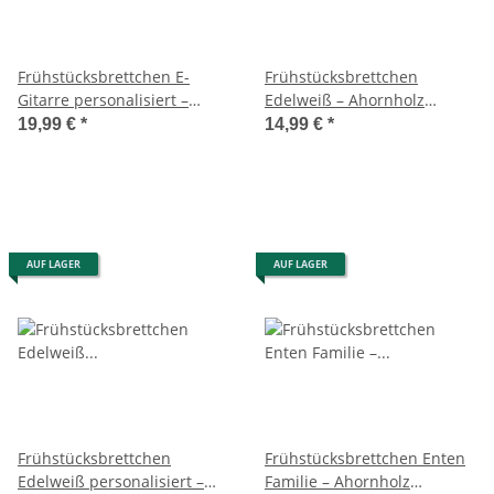
Frühstücksbrettchen E-
Frühstücksbrettchen
Gitarre personalisiert –
Edelweiß – Ahornholz
Ahornholz 25x16x1,5cm
25×16×1,5 cm
19,99 €
*
14,99 €
*
AUF LAGER
AUF LAGER
Frühstücksbrettchen
Frühstücksbrettchen Enten
Edelweiß personalisiert –
Familie – Ahornholz