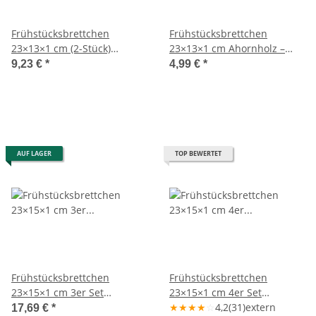
Frühstücksbrettchen
Frühstücksbrettchen
23×13×1 cm (2-Stück)
23×13×1 cm Ahornholz –
Ahornholz – naturbelassen
naturbelassen
9,23 €
*
4,99 €
*
AUF LAGER
TOP BEWERTET
Frühstücksbrettchen
Frühstücksbrettchen
23×15×1 cm 3er Set
23×15×1 cm 4er Set
abgerundet Ahornholz –
abgerundet Ahornholz –
★
★
★
★
☆
4,2
(31)
extern
17,69 €
*