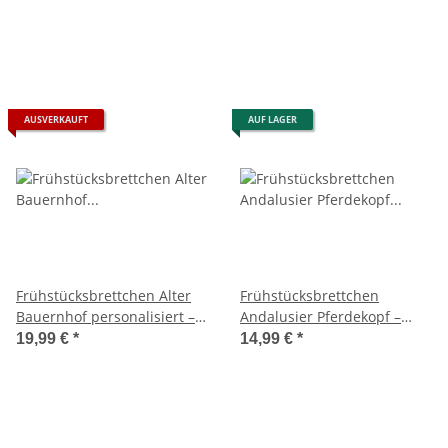
AUSVERKAUFT
AUF LAGER
Frühstücksbrettchen Alter
Frühstücksbrettchen
Bauernhof personalisiert –
Andalusier Pferdekopf –
Ahornholz 25x16x1,5cm
Ahornholz 25×16×1,5 cm
19,99 €
*
14,99 €
*