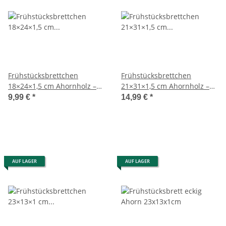
Frühstücksbrettchen
Frühstücksbrettchen
18×24×1,5 cm Ahornholz –
21×31×1,5 cm Ahornholz –
naturbelassen
naturbelassen
9,99 €
*
14,99 €
*
AUF LAGER
AUF LAGER