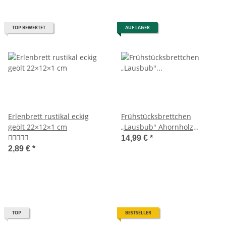
TOP BEWERTET
AUF LAGER
Erlenbrett rustikal eckig
Frühstücksbrettchen
geölt 22×12×1 cm
„Lausbub" Ahornholz
25×16×1,5 cm
14,99 €
*
2,89 €
*
TOP
BESTSELLER