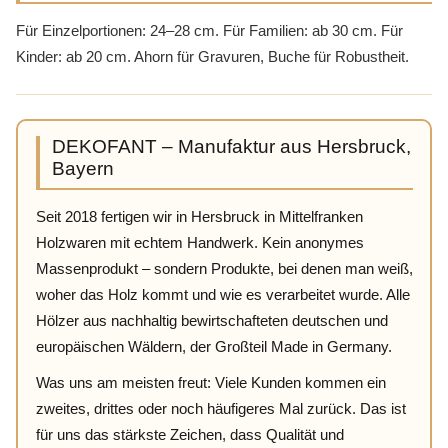
Für Einzelportionen: 24–28 cm. Für Familien: ab 30 cm. Für
Kinder: ab 20 cm. Ahorn für Gravuren, Buche für Robustheit.
DEKOFANT – Manufaktur aus Hersbruck,
Bayern
Seit 2018 fertigen wir in Hersbruck in Mittelfranken
Holzwaren mit echtem Handwerk. Kein anonymes
Massenprodukt – sondern Produkte, bei denen man weiß,
woher das Holz kommt und wie es verarbeitet wurde. Alle
Hölzer aus nachhaltig bewirtschafteten deutschen und
europäischen Wäldern, der Großteil Made in Germany.
Was uns am meisten freut: Viele Kunden kommen ein
zweites, drittes oder noch häufigeres Mal zurück. Das ist
für uns das stärkste Zeichen, dass Qualität und