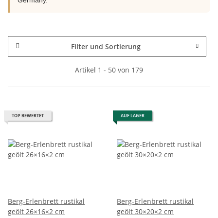
Filter und Sortierung
Artikel 1 - 50 von 179
TOP BEWERTET
AUF LAGER
Berg-Erlenbrett rustikal
Berg-Erlenbrett rustikal
geölt 26×16×2 cm
geölt 30×20×2 cm