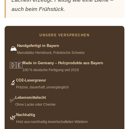
auch beim Frühstück.
UNSERE VERSPRECHEN
Handgefertigt in Bayern
🏔️
Manufaktur Hersbruck, Fränkische Schweiz
Made in Germany – Holzprodukte aus Bayern
🇩🇪
100 % deutsche Fertigung seit 2018
CO2-Lasergravur
🔬
Präzise, dauerhaft, unvergänglich
Lebensmittelecht
✅
Ohne Lacke oder Chemie
Nachhaltig
🌿
Holz aus nachhaltig bewirtschafteten Wäldern