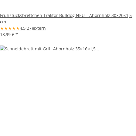
Frühstücksbrettchen Traktor Bulldog NEU – Ahornholz 30×20×1,5
cm
★
★
★
★
★
4,5
(27)
extern
18,99 €
*