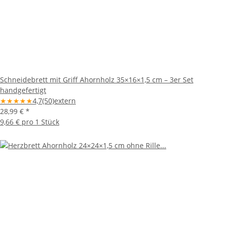
Schneidebrett mit Griff Ahornholz 35×16×1,5 cm – 3er Set
handgefertigt
★
★
★
★
★
4,7
(50)
extern
28,99 €
*
9,66 € pro 1 Stück