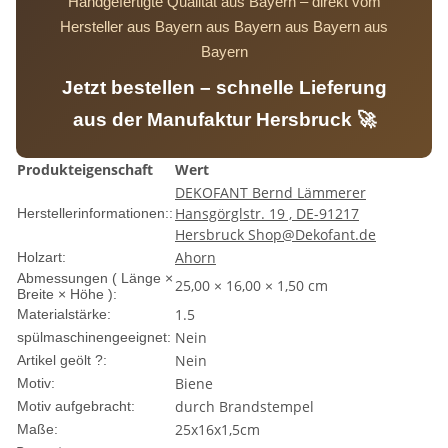
Handgefertigte Qualität aus Bayern – direkt vom
Hersteller aus Bayern aus Bayern aus Bayern aus
Bayern
Jetzt bestellen – schnelle Lieferung
aus der Manufaktur Hersbruck 🚀
Produkteigenschaft
Wert
DEKOFANT Bernd Lämmerer
Hansgörglstr. 19 , DE-91217
Herstellerinformationen::
Hersbruck Shop@Dekofant.de
Ahorn
Holzart:
Abmessungen ( Länge ×
25,00 × 16,00 × 1,50 cm
Breite × Höhe ):
1.5
Materialstärke:
Nein
spülmaschinengeeignet:
Nein
Artikel geölt ?:
Biene
Motiv:
durch Brandstempel
Motiv aufgebracht:
25x16x1,5cm
Maße: