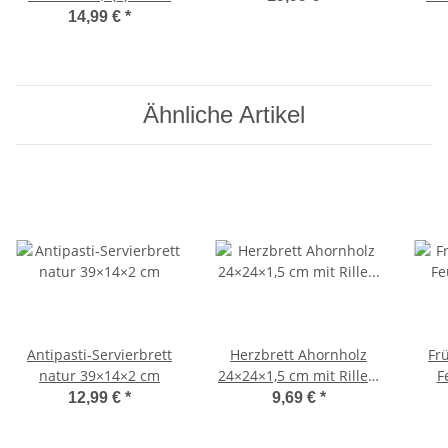
Ahornholz 25x16x1,5cm
14,99 €
*
Ähnliche Artikel
Antipasti-Servierbrett
Herzbrett Ahornholz
Fr
natur 39×14×2 cm
24×24×1,5 cm mit Rille –
F
handgefertigt
Ahor
12,99 €
*
9,69 €
*