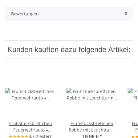
Bewertungen
Kunden kauften dazu folgende Artikel:
Frühstücksbrettchen
Frühstücksbrettchen
Fr
Feuerwehrauto –
Robbe mit Leuchtturm
P
Ahornholz 25×16×1,5 cm
★
★
★
★
★
4,7
(2)
extern
personalisiert –
★
19,99 €
*