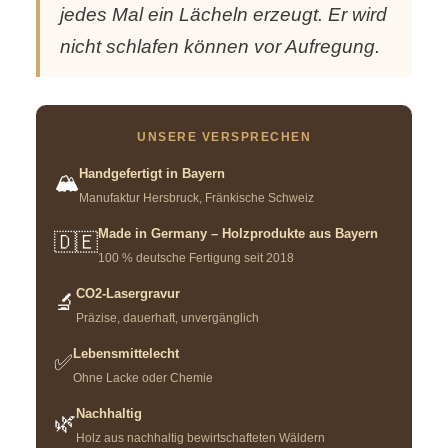
jedes Mal ein Lächeln erzeugt. Er wird
nicht schlafen können vor Aufregung.
UNSERE VERSPRECHEN
Handgefertigt in Bayern
🏔️
Manufaktur Hersbruck, Fränkische Schweiz
Made in Germany – Holzprodukte aus Bayern
🇩🇪
100 % deutsche Fertigung seit 2018
CO2-Lasergravur
🔬
Präzise, dauerhaft, unvergänglich
Lebensmittelecht
✅
Ohne Lacke oder Chemie
Nachhaltig
🌿
Holz aus nachhaltig bewirtschafteten Wäldern