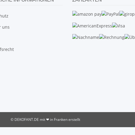
hutz
r uns
fsrecht
© DEKOFANT.DE
mit ❤ in Franken erstellt