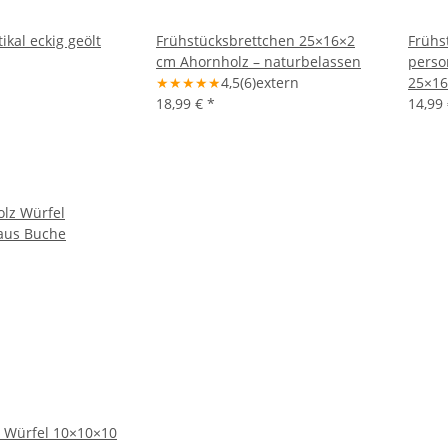
ikal eckig geölt
Frühstücksbrettchen 25×16×2
Frühs
cm Ahornholz – naturbelassen
perso
★
★
★
★
★
4,5
(6)
extern
25×16
18,99 €
*
14,99
 Würfel 10×10×10