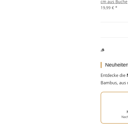
cm aus Buche
19,99 €
*
🪵
Neuheite
Entdecke die
Bambus, aus n
Nach