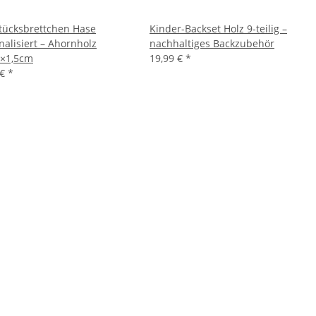
tücksbrettchen Hase
Kinder-Backset Holz 9-teilig –
nalisiert – Ahornholz
nachhaltiges Backzubehör
×1,5cm
19,99 €
*
 €
*