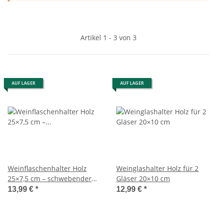
Artikel 1 - 3 von 3
AUF LAGER
AUF LAGER
Weinflaschenhalter Holz
Weinglashalter Holz für 2
25×7,5 cm – schwebender
Gläser 20×10 cm
Flaschenständer
13,99 €
*
12,99 €
*