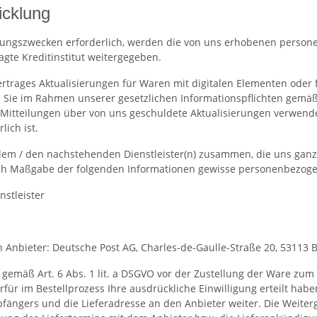
icklung
hlungszwecken erforderlich, werden die von uns erhobenen person
te Kreditinstitut weitergegeben.
trages Aktualisierungen für Waren mit digitalen Elementen oder fü
 Sie im Rahmen unserer gesetzlichen Informationspflichten gemäß Ar
Mitteilungen über von uns geschuldete Aktualisierungen verwend
lich ist.
 dem / den nachstehenden Dienstleister(n) zusammen, die uns ganz
nach Maßgabe der folgenden Informationen gewisse personenbezoge
stleister
 Anbieter: Deutsche Post AG, Charles-de-Gaulle-Straße 20, 53113 
emäß Art. 6 Abs. 1 lit. a DSGVO vor der Zustellung der Ware zum
rfür im Bestellprozess Ihre ausdrückliche Einwilligung erteilt ha
ängers und die Lieferadresse an den Anbieter weiter. Die Weiterga