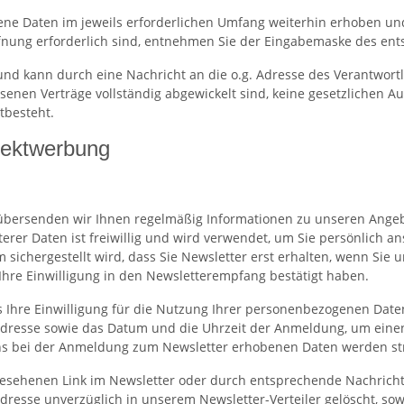
ne Daten im jeweils erforderlichen Umfang weiterhin erhoben und 
ffnung erforderlich sind, entnehmen Sie der Eingabemaske des en
 und kann durch eine Nachricht an die o.g. Adresse des Verantwor
ssenen Verträge vollständig abgewickelt sind, keine gesetzlichen
tbesteht.
rektwerbung
übersenden wir Ihnen regelmäßig Informationen zu unseren Angeb
iterer Daten ist freiwillig und wird verwendet, um Sie persönlich
 sichergestellt wird, dass Sie Newsletter erst erhalten, wenn Sie
 Ihre Einwilligung in den Newsletterempfang bestätigt haben.
ns Ihre Einwilligung für die Nutzung Ihrer personenbezogenen Daten
IP-Adresse sowie das Datum und die Uhrzeit der Anmeldung, um ein
 uns bei der Anmeldung zum Newsletter erhobenen Daten werden 
rgesehenen Link im Newsletter oder durch entsprechende Nachrich
resse unverzüglich in unserem Newsletter-Verteiler gelöscht, sowe