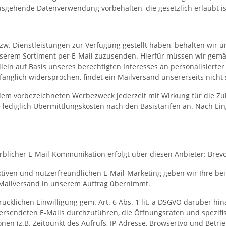
sgehende Datenverwendung vorbehalten, die gesetzlich erlaubt ist 
w. Dienstleistungen zur Verfügung gestellt haben, behalten wir 
unserem Sortiment per E-Mail zuzusenden. Hierfür müssen wir gemä
llein auf Basis unseres berechtigten Interesses an personalisierte
nglich widersprochen, findet ein Mailversand unsererseits nicht s
u dem vorbezeichneten Werbezweck jederzeit mit Wirkung für die Z
ie lediglich Übermittlungskosten nach den Basistarifen an. Nach Ei
blicher E-Mail-Kommunikation erfolgt über diesen Anbieter: Brevo
ktiven und nutzerfreundlichen E-Mail-Marketing geben wir Ihre bei
n Mailversand in unserem Auftrag übernimmt.
rücklichen Einwilligung gem. Art. 6 Abs. 1 lit. a DSGVO darüber hi
rsendeten E-Mails durchzuführen, die Öffnungsraten und spezifis
n (z.B. Zeitpunkt des Aufrufs, IP-Adresse, Browsertyp und Betri