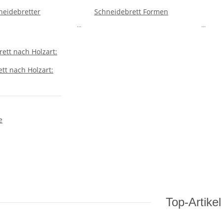
neidebretter
Schneidebrett Formen
...
...
tt nach Holzart:
e
Top-Artikel