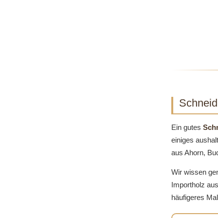
Schneide
Ein gutes
Schn
einiges ausha
aus Ahorn, Buc
Wir wissen ge
Importholz aus
häufigeres Mal