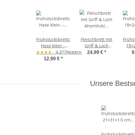
Frühstücksbrettchen
Fleischbrett mit
Frühs
Hase klein –
Griff & Loch
18×
★
★
Ahornholz
★
★
☆
4,2
(19)
extern
Ahornholz
Aho
24,99 €
*
9
21×16×1 cm
46×27×1,5 cm
natu
12,99 €
*
Unsere Bestse
Frühstücksbrett