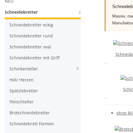
NEU
Schneidebr
Schneidebretter
Massiv, me
Manufaktur
Schneidebretter eckig
Schneidebretter rund
Schneidebretter oval
Schneide
Schneidebretter mit Griff
...
Schinkenteller
Holz Herzen
Schi
Spätzlebretter
...
Fleischteller
Brotschneidebretter
ohne Ril
Schneidebrett Formen