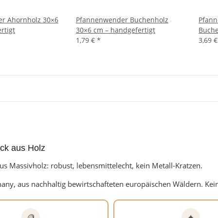
r Ahornholz 30×6
Pfannenwender Buchenholz
Pfann
rtigt
30×6 cm – handgefertigt
Buche
1,79 €
*
3,69 
ck aus Holz
us Massivholz: robust, lebensmittelecht, kein Metall-Kratzen.
ny, aus nachhaltig bewirtschafteten europäischen Wäldern. Kein
🪙
✦