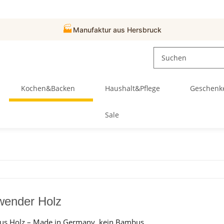
🏭
Manufaktur aus Hersbruck
Kochen&Backen
Haushalt&Pflege
Geschenk
Sale
wender Holz
aus Holz – Made in Germany, kein Bambus