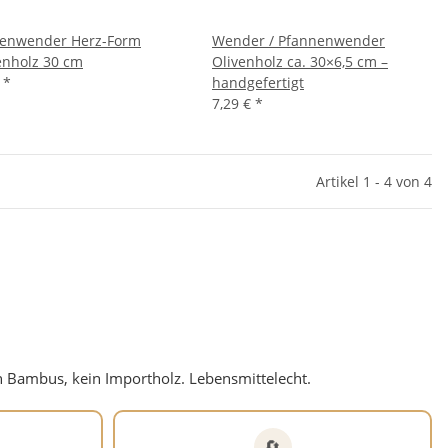
enwender Herz-Form
Wender / Pfannenwender
nholz 30 cm
Olivenholz ca. 30×6,5 cm –
€
*
handgefertigt
7,29 €
*
Artikel 1 - 4 von 4
 Bambus, kein Importholz. Lebensmittelecht.
🔄