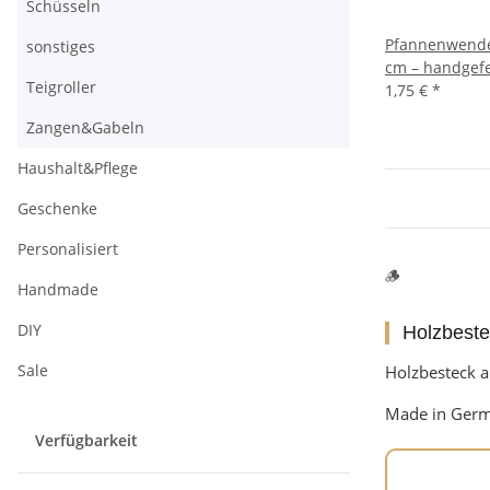
Schüsseln
Pfannenwende
sonstiges
cm – handgefe
Teigroller
1,75 €
*
Zangen&Gabeln
Haushalt&Pflege
Geschenke
Personalisiert
🪵
Handmade
DIY
Holzbeste
Sale
Holzbesteck a
Made in Germa
Verfügbarkeit