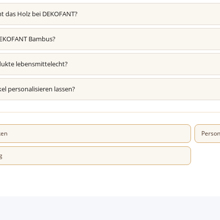
 das Holz bei DEKOFANT?
DEKOFANT Bambus?
dukte lebensmittelecht?
kel personalisieren lassen?
ken
Persona
g