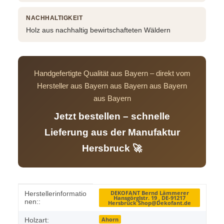
NACHHALTIGKEIT
Holz aus nachhaltig bewirtschafteten Wäldern
Handgefertigte Qualität aus Bayern – direkt vom
Hersteller aus Bayern aus Bayern aus Bayern
aus Bayern
Jetzt bestellen – schnelle
Lieferung aus der Manufaktur
Hersbruck 🚀
Produkteigenschaft
Wert
DEKOFANT Bernd Lämmerer
Herstellerinformatio
Hansgörglstr. 19 , DE-91217
nen::
Hersbruck Shop@Dekofant.de
Ahorn
Holzart: