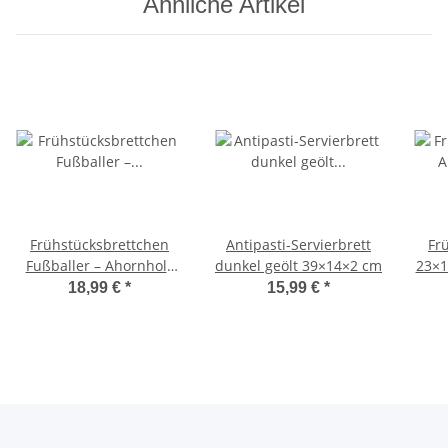
Ähnliche Artikel
Frühstücksbrettchen
Antipasti-Servierbrett
Fr
Fußballer – Ahornholz
dunkel geölt 39×14×2 cm
23×1
27×21×1,5 cm
18,99 €
*
15,99 €
*