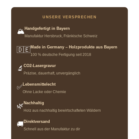
UNSERE VERSPRECHEN
Handgefertigt in Bayern
🏔️
Manufaktur Hersbruck, Fränkische Schweiz
Made in Germany – Holzprodukte aus Bayern
🇩🇪
100 % deutsche Fertigung seit 2018
CO2-Lasergravur
🔬
Präzise, dauerhaft, unvergänglich
Lebensmittelecht
✅
Ohne Lacke oder Chemie
Nachhaltig
🌿
Holz aus nachhaltig bewirtschafteten Wäldern
Direktversand
🚚
Schnell aus der Manufaktur zu dir