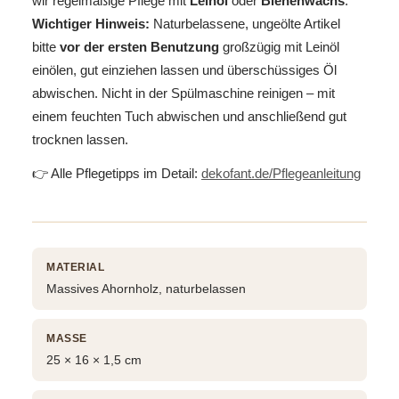
wir regelmäßige Pflege mit
Leinöl
oder
Bienenwachs
.
Wichtiger Hinweis:
Naturbelassene, ungeölte Artikel
bitte
vor der ersten Benutzung
großzügig mit Leinöl
einölen, gut einziehen lassen und überschüssiges Öl
abwischen. Nicht in der Spülmaschine reinigen – mit
einem feuchten Tuch abwischen und anschließend gut
trocknen lassen.
👉 Alle Pflegetipps im Detail:
dekofant.de/Pflegeanleitung
MATERIAL
Massives Ahornholz, naturbelassen
MASSE
25 × 16 × 1,5 cm