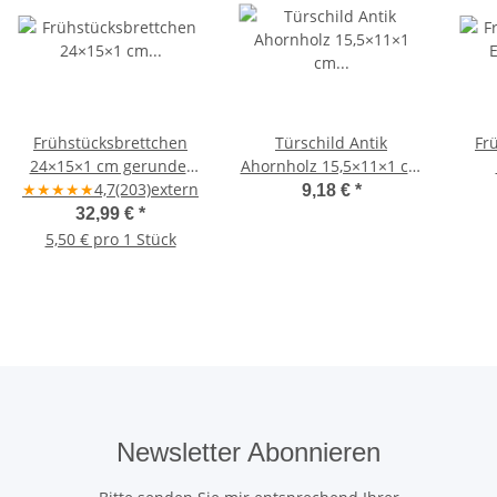
Frühstücksbrettchen
Türschild Antik
Fr
24×15×1 cm gerundet
Ahornholz 15,5×11×1 cm
★
★
6er Set Ahornholz –
★
★
★
4,7
(203)
extern
– Blanko Rohling
Ahor
9,18 €
*
naturbelassen
32,99 €
*
5,50 € pro 1 Stück
Newsletter Abonnieren