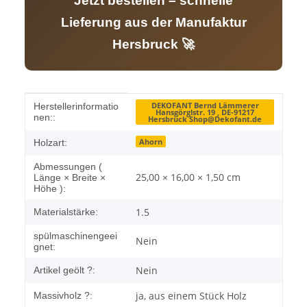
Jetzt bestellen – schnelle
Lieferung aus der Manufaktur
Hersbruck 🚀
Produkteigenschaft
Wert
DEKOFANT Bernd Lämmerer
Herstellerinformatio
Hansgörglstr. 19 , DE-91217
nen::
Hersbruck Shop@Dekofant.de
Ahorn
Holzart:
Abmessungen (
25,00 × 16,00 × 1,50 cm
Länge × Breite ×
Höhe ):
1.5
Materialstärke:
spülmaschinengeei
Nein
gnet:
Nein
Artikel geölt ?:
ja, aus einem Stück Holz
Massivholz ?: