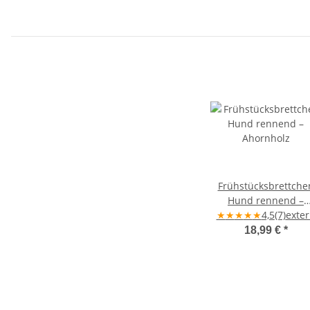
Frühstücksbrettche
Hund rennend –
★
★
★
Ahornholz
★
★
4,5
(7)
exte
18,99 €
*