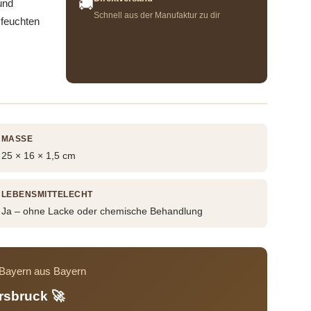
🚚
und
Schnell aus der Manufaktur zu dir
 feuchten
MASSE
25 × 16 × 1,5 cm
LEBENSMITTELECHT
Ja – ohne Lacke oder chemische Behandlung
s Bayern aus Bayern
rsbruck 🚀