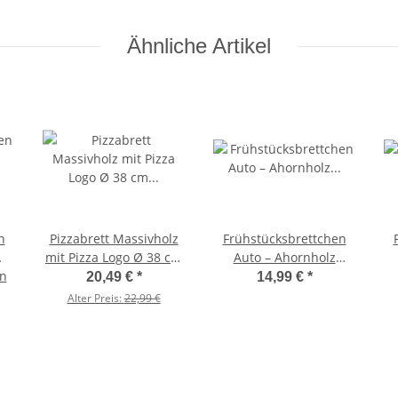
Ähnliche Artikel
n
Pizzabrett Massivholz
Frühstücksbrettchen
mit Pizza Logo Ø 38 cm
Auto – Ahornholz
rn
groß – handgefertigt
25×16×1,5 cm
20,49 €
*
14,99 €
*
Alter Preis:
22,99 €