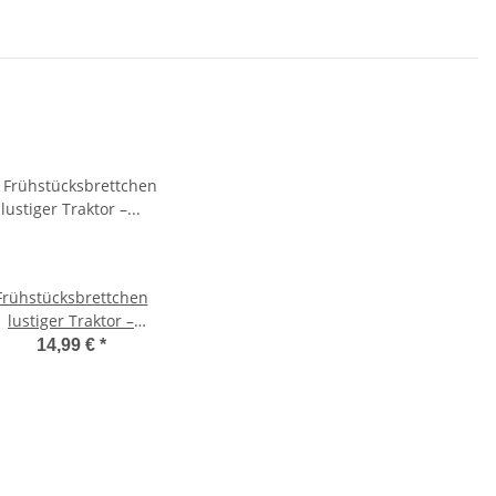
Frühstücksbrettchen
lustiger Traktor –
Ahornholz 25×16×1,5
14,99 €
*
cm