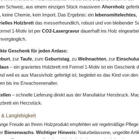
en Schweiz, aus einem einzigen Stück massivem
Ahornholz
geferti
, keine Chemie, kein Import. Das Ergebnis: ein
lebensmittelechtes,
rielles Holzbrett
das messerfreundlich, robust und von bleibender S
ormel 1-Motiv ist per
CO2-Lasergravur
dauerhaft ins Holz eingearbeit
nvergänglich.
kte Geschenk für jeden Anlass:
burt
, zur
Taufe
, zum
Geburtstag
, zu
Weihnachten
, zur
Einschulu
laus
– ein graviertes Holzbrett mit Formel 1-Motiv ist ein Geschenk 
nd weil es aus Massivholz gefertigt ist, begleitet es das Kind von den
en bis ins Erwachsenenalter.
tellen
– schnelle Lieferung direkt aus der Manufaktur Hersbruck. Ma
zbrett ein Herzstück.
 & Langlebigkeit
lange Freude an Ihrem Holzprodukt empfehlen wir regelmäßige Pflege
er
Bienenwachs
.
Wichtiger Hinweis:
Naturbelassene, ungeölte Artike