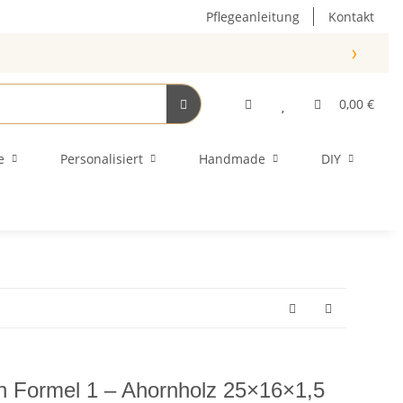
Pflegeanleitung
Kontakt
›
0,00 €
e
Personalisiert
Handmade
DIY
n Formel 1 – Ahornholz 25×16×1,5