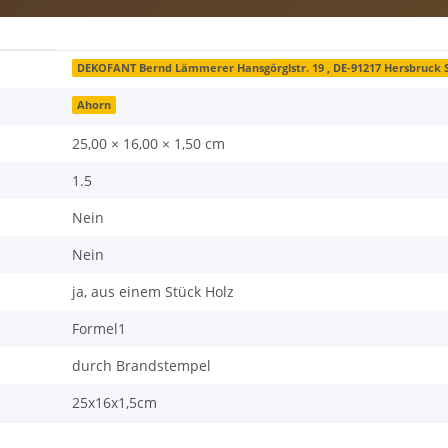
DEKOFANT Bernd Lämmerer Hansgörglstr. 19 , DE-91217 Hersbruck
Ahorn
25,00 × 16,00 × 1,50 cm
1.5
Nein
Nein
ja, aus einem Stück Holz
Formel1
durch Brandstempel
25x16x1,5cm