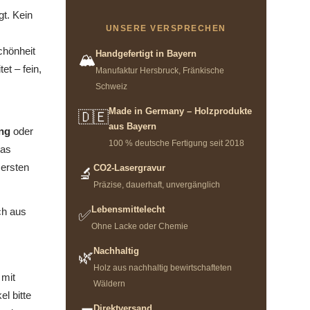
gt. Kein
UNSERE VERSPRECHEN
chönheit
Handgefertigt in Bayern
🏔️
et – fein,
Manufaktur Hersbruck, Fränkische
Schweiz
Made in Germany – Holzprodukte
🇩🇪
aus Bayern
ng
oder
100 % deutsche Fertigung seit 2018
das
 ersten
CO2-Lasergravur
🔬
Präzise, dauerhaft, unvergänglich
Lebensmittelecht
ch aus
✅
Ohne Lacke oder Chemie
Nachhaltig
🌿
Holz aus nachhaltig bewirtschafteten
 mit
Wäldern
l bitte
Direktversand