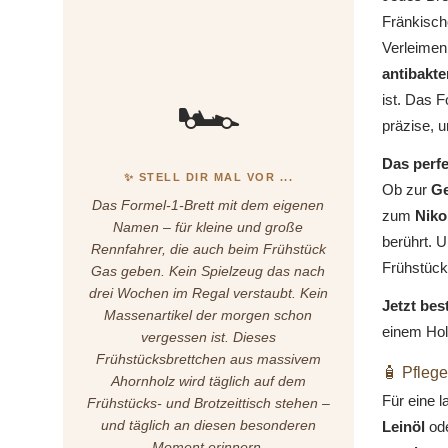
Fränkisch
Verleimen
antibakte
🏎️
ist. Das F
präzise, u
Das perfe
✨ STELL DIR MAL VOR ...
Ob zur
Ge
Das Formel-1-Brett mit dem eigenen
zum
Niko
Namen – für kleine und große
berührt. U
Rennfahrer, die auch beim Frühstück
Frühstück
Gas geben. Kein Spielzeug das nach
drei Wochen im Regal verstaubt. Kein
Jetzt bes
Massenartikel der morgen schon
einem Hol
vergessen ist. Dieses
Frühstücksbrettchen aus massivem
🧴 Pflege
Ahornholz wird täglich auf dem
Für eine 
Frühstücks- und Brotzeittisch stehen –
und täglich an diesen besonderen
Leinöl
od
Moment erinnern.