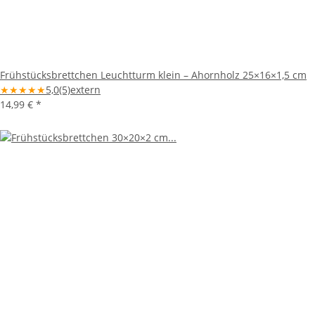
Frühstücksbrettchen Leuchtturm klein – Ahornholz 25×16×1,5 cm
★
★
★
★
★
5,0
(5)
extern
14,99 €
*