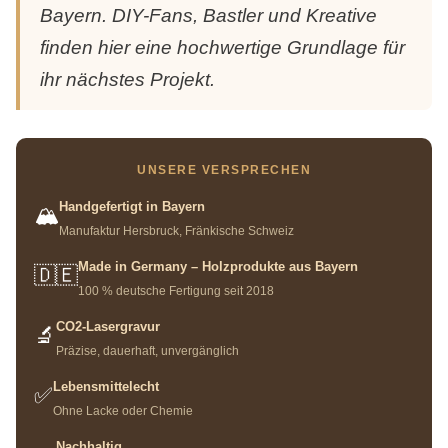
Bayern. DIY-Fans, Bastler und Kreative
finden hier eine hochwertige Grundlage für
ihr nächstes Projekt.
UNSERE VERSPRECHEN
Handgefertigt in Bayern
🏔️
Manufaktur Hersbruck, Fränkische Schweiz
Made in Germany – Holzprodukte aus Bayern
🇩🇪
100 % deutsche Fertigung seit 2018
CO2-Lasergravur
🔬
Präzise, dauerhaft, unvergänglich
Lebensmittelecht
✅
Ohne Lacke oder Chemie
Nachhaltig