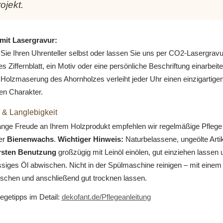
ojekt.
mit Lasergravur:
Sie Ihren Uhrenteller selbst oder lassen Sie uns per CO2-Lasergravu
les Ziffernblatt, ein Motiv oder eine persönliche Beschriftung einarbeit
 Holzmaserung des Ahornholzes verleiht jeder Uhr einen einzigartigen
en Charakter.
 & Langlebigkeit
lange Freude an Ihrem Holzprodukt empfehlen wir regelmäßige Pflege
er
Bienenwachs
.
Wichtiger Hinweis:
Naturbelassene, ungeölte Artike
ersten Benutzung
großzügig mit Leinöl einölen, gut einziehen lassen 
siges Öl abwischen. Nicht in der Spülmaschine reinigen – mit einem
schen und anschließend gut trocknen lassen.
legetipps im Detail:
dekofant.de/Pflegeanleitung