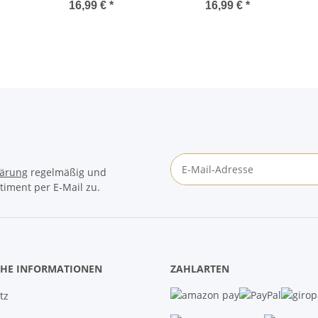
gefunden in Liebe
handgefertigt
16,99 €
*
16,99 €
*
verbunden" –
handgefertigt
lärung
regelmäßig und
timent per E-Mail zu.
Newsletter Abonnieren
CHE INFORMATIONEN
ZAHLARTEN
tz