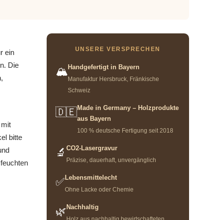
UNSERE VERSPRECHEN
r ein
en. Die
Handgefertigt in Bayern
🏔️
,
Manufaktur Hersbruck, Fränkische
Schweiz
Made in Germany – Holzprodukte
🇩🇪
aus Bayern
 mit
100 % deutsche Fertigung seit 2018
l bitte
CO2-Lasergravur
und
🔬
Präzise, dauerhaft, unvergänglich
 feuchten
Lebensmittelecht
✅
Ohne Lacke oder Chemie
Nachhaltig
🌿
Holz aus nachhaltig bewirtschafteten