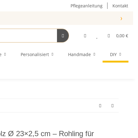
Pflegeanleitung
Kontakt
›
0,00 €
e
Personalisiert
Handmade
DIY
lz Ø 23×2,5 cm – Rohling für