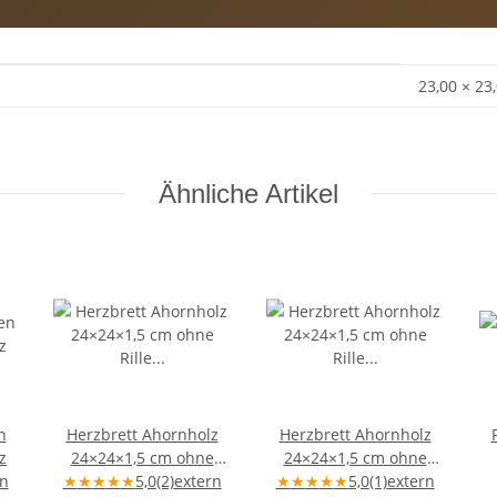
23,00 × 23
Ähnliche Artikel
n
Herzbrett Ahornholz
Herzbrett Ahornholz
z
24×24×1,5 cm ohne
24×24×1,5 cm ohne
rn
★
★
Rille „Gesucht &
★
★
★
5,0
(2)
extern
Rille „Beste Freundin" –
★
★
★
★
★
5,0
(1)
extern