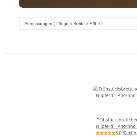
Produkteigenschaft
Wert
Abmessungen ( Länge × Breite × Höhe ):
Frühstücksbrettche
Nilpferd – Ahornhol
★
★
★
★
★
5,0
(3)
exte