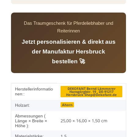
Das Traumgeschenk für Pferdeliebhaber und
Reiterinnen
Jetzt personalisieren & direkt aus
der Manufaktur Hersbruck
bestellen 🚀
Produkteigenschaft
Wert
DEKOFANT Bernd Lämmerer
Herstellerinformatio
Hansgörglstr. 19 , DE-91217
nen::
Hersbruck Shop@Dekofant.de
Ahorn
Holzart:
Abmessungen (
25,00 × 16,00 × 1,50 cm
Länge × Breite ×
Höhe ):
1.5
Materialstärke: