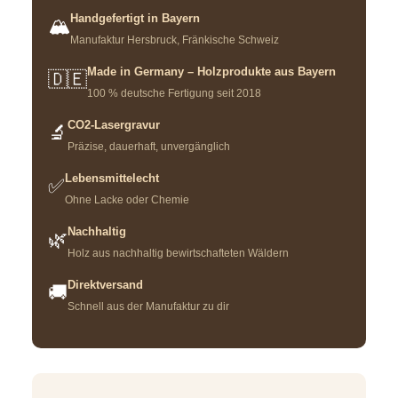
Handgefertigt in Bayern
🏔️
Manufaktur Hersbruck, Fränkische Schweiz
Made in Germany – Holzprodukte aus Bayern
🇩🇪
100 % deutsche Fertigung seit 2018
CO2-Lasergravur
🔬
Präzise, dauerhaft, unvergänglich
Lebensmittelecht
✅
Ohne Lacke oder Chemie
Nachhaltig
🌿
Holz aus nachhaltig bewirtschafteten Wäldern
Direktversand
🚚
Schnell aus der Manufaktur zu dir