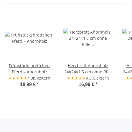
Frühstücksbrettchen
Herzbrett Ahornholz
He
Pferd – Ahornholz
24×24×1,5 cm ohne Rille
24×2
★
★
★
★
★
4,3
(9)
extern
★
„Schön, dass es Dich
★
★
★
★
4,5
(6)
extern
★
„
gibt" – handgefertigt
18,99 €
*
16,99 €
*