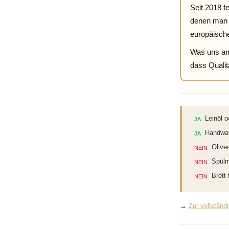
Seit 2018 f
denen man w
europäisch
Was uns am 
dass Qualit
Leinöl 
JA
Handwar
JA
Olive
NEIN
Spülm
NEIN
Brett
NEIN
→
Zur vollständ