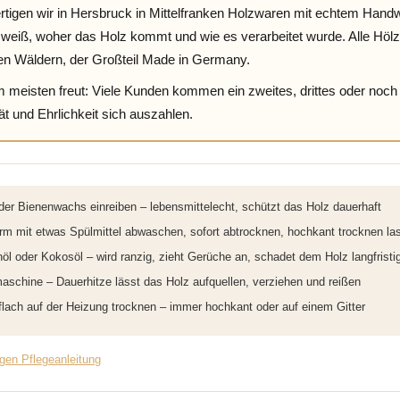
ertigen wir in Hersbruck in Mittelfranken Holzwaren mit echtem Ha
eiß, woher das Holz kommt und wie es verarbeitet wurde. Alle Hölz
en Wäldern, der Großteil Made in Germany.
meisten freut: Viele Kunden kommen ein zweites, drittes oder noch h
ät und Ehrlichkeit sich auszahlen.
oder Bienenwachs einreiben – lebensmittelecht, schützt das Holz dauerhaft
m mit etwas Spülmittel abwaschen, sofort abtrocknen, hochkant trocknen la
nöl oder Kokosöl – wird ranzig, zieht Gerüche an, schadet dem Holz langfristi
aschine – Dauerhitze lässt das Holz aufquellen, verziehen und reißen
 flach auf der Heizung trocknen – immer hochkant oder auf einem Gitter
igen Pflegeanleitung