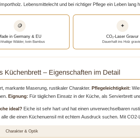
mportholz. Lebensmittelecht und bei richtiger Pflege ein Leben lang h
🪙
✦
Made in Germany & EU
CO₂-Laser Gravur
hhaltige Wälder, kein Bambus
Dauerhaft ins Holz gravie
s Küchenbrett – Eigenschaften im Detail
rt, markante Maserung, rustikaler Charakter.
Pflegeleichtigkeit:
Wie 
nen.
Eignung:
Für täglichen Einsatz in der Küche, als Servierbrett u
iche ideal?
Eiche ist sehr hart und hat einen unverwechselbaren rus
ür alle die einen Küchenuensil mit echtem Ausdruck suchen. Mit CO2-Las
Charakter & Optik