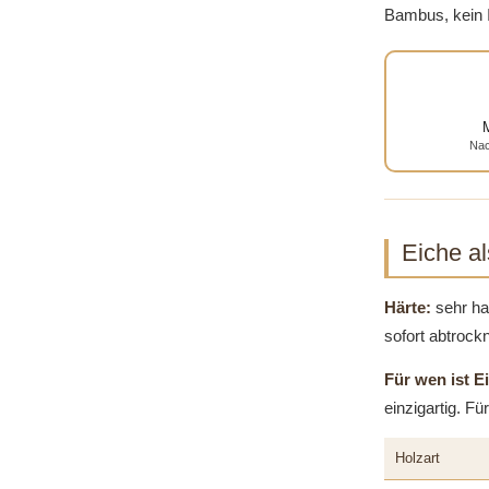
Bambus, kein I
Nac
Eiche al
Härte:
sehr ha
sofort abtrock
Für wen ist E
einzigartig. F
Holzart