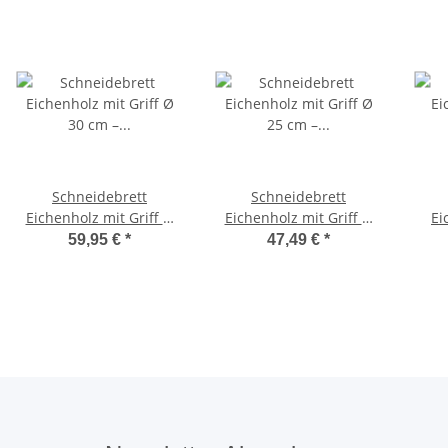
Schneidebrett
Schneidebrett
Eichenholz mit Griff Ø
Eichenholz mit Griff Ø
Ei
30 cm – geölt
25 cm – geölt
56
59,95 €
*
47,49 €
*