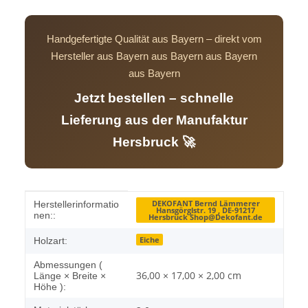
Handgefertigte Qualität aus Bayern – direkt vom
Hersteller aus Bayern aus Bayern aus Bayern
aus Bayern
Jetzt bestellen – schnelle
Lieferung aus der Manufaktur
Hersbruck 🚀
Produkteigenschaft
Wert
DEKOFANT Bernd Lämmerer
Herstellerinformatio
Hansgörglstr. 19 , DE-91217
nen::
Hersbruck Shop@Dekofant.de
Eiche
Holzart:
Abmessungen (
36,00 × 17,00 × 2,00 cm
Länge × Breite ×
Höhe ):