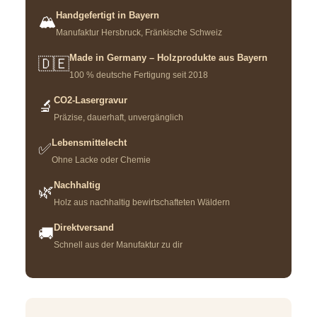
Handgefertigt in Bayern
🏔️
Manufaktur Hersbruck, Fränkische Schweiz
Made in Germany – Holzprodukte aus Bayern
🇩🇪
100 % deutsche Fertigung seit 2018
CO2-Lasergravur
🔬
Präzise, dauerhaft, unvergänglich
Lebensmittelecht
✅
Ohne Lacke oder Chemie
Nachhaltig
🌿
Holz aus nachhaltig bewirtschafteten Wäldern
Direktversand
🚚
Schnell aus der Manufaktur zu dir