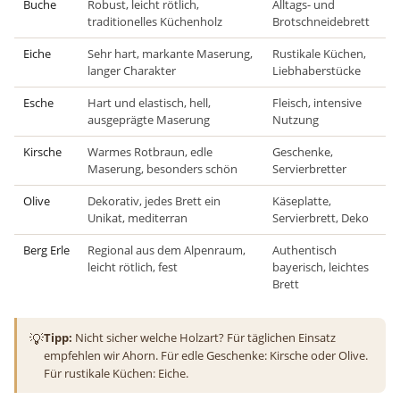
Buche
Robust, leicht rötlich,
Alltags- und
traditionelles Küchenholz
Brotschneidebrett
Eiche
Sehr hart, markante Maserung,
Rustikale Küchen,
langer Charakter
Liebhaberstücke
Esche
Hart und elastisch, hell,
Fleisch, intensive
ausgeprägte Maserung
Nutzung
Kirsche
Warmes Rotbraun, edle
Geschenke,
Maserung, besonders schön
Servierbretter
Olive
Dekorativ, jedes Brett ein
Käseplatte,
Unikat, mediterran
Servierbrett, Deko
Berg Erle
Regional aus dem Alpenraum,
Authentisch
leicht rötlich, fest
bayerisch, leichtes
Brett
💡
Tipp:
Nicht sicher welche Holzart? Für täglichen Einsatz
empfehlen wir Ahorn. Für edle Geschenke: Kirsche oder Olive.
Für rustikale Küchen: Eiche.