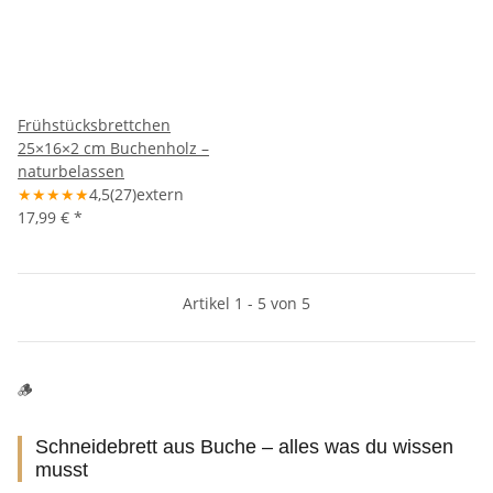
Frühstücksbrettchen
25×16×2 cm Buchenholz –
naturbelassen
★
★
★
★
★
4,5
(27)
extern
17,99 €
*
Artikel 1 - 5 von 5
🪵
Schneidebrett aus Buche – alles was du wissen
musst