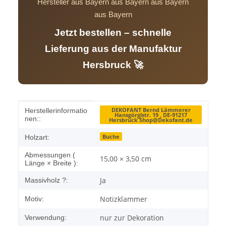
Hersteller aus Bayern aus Bayern aus Bayern
aus Bayern
Jetzt bestellen – schnelle
Lieferung aus der Manufaktur
Hersbruck 🚀
Produkteigenschaft
Wert
DEKOFANT Bernd Lämmerer
Herstellerinformatio
Hansgörglstr. 19 , DE-91217
nen::
Hersbruck Shop@Dekofant.de
Buche
Holzart:
Abmessungen (
15,00 × 3,50 cm
Länge × Breite ):
Ja
Massivholz ?:
Notizklammer
Motiv:
nur zur Dekoration
Verwendung: