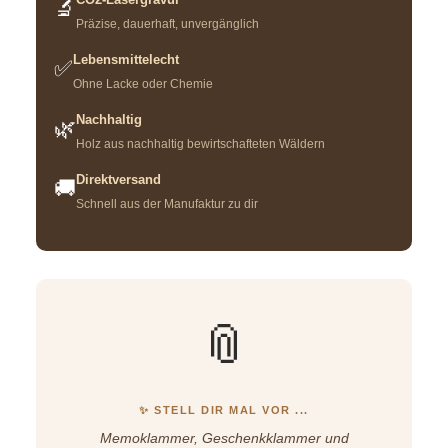
🔬
Präzise, dauerhaft, unvergänglich
Lebensmittelecht
✅
Ohne Lacke oder Chemie
Nachhaltig
🌿
Holz aus nachhaltig bewirtschafteten Wäldern
Direktversand
🚚
Schnell aus der Manufaktur zu dir
📎
✨ STELL DIR MAL VOR ...
Memoklammer, Geschenkklammer und