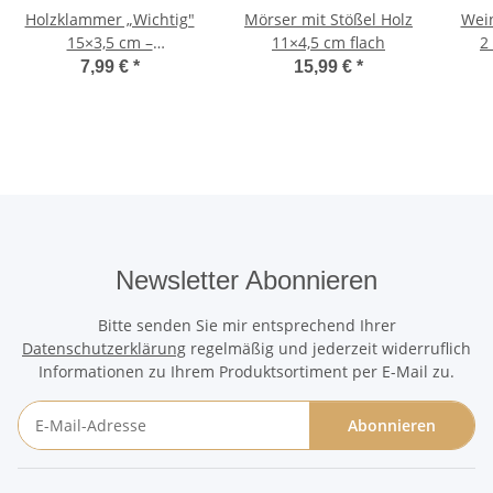
Holzklammer „Wichtig"
Mörser mit Stößel Holz
Wein
15×3,5 cm –
11×4,5 cm flach
2
Geschenkklammer
7,99 €
*
15,99 €
*
Newsletter Abonnieren
Bitte senden Sie mir entsprechend Ihrer
Datenschutzerklärung
regelmäßig und jederzeit widerruflich
Informationen zu Ihrem Produktsortiment per E-Mail zu.
Abonnieren
Newsletter Abonnieren