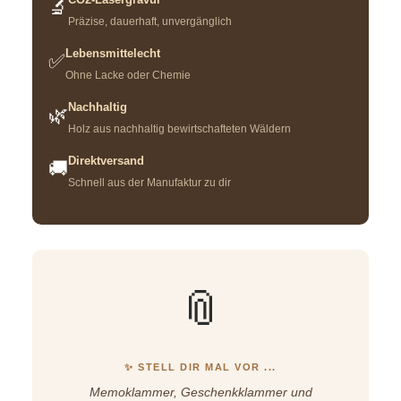
🔬
Präzise, dauerhaft, unvergänglich
Lebensmittelecht
✅
Ohne Lacke oder Chemie
Nachhaltig
🌿
Holz aus nachhaltig bewirtschafteten Wäldern
Direktversand
🚚
Schnell aus der Manufaktur zu dir
📎
✨ STELL DIR MAL VOR ...
Memoklammer, Geschenkklammer und