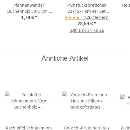
Pfannenwender
Frühstücksbrettchen
Hol
Buchenholz 30×6 cm –
23×15×1 cm 4er Set
handgefertigt
abgerundet Ahornholz –
★
★
★
★
☆
4,2
(31)
extern
G
1,79 €
*
naturbelassen
23,59 €
*
5,90 € pro 1 Stück
Ähnliche Artikel
Kochlöffel Schneemann
Gnocchi-Brettchen Holz
Wein