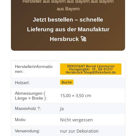
Hersteller aus Bayern aus Bayern aus Bayern
aus Bayern
Jetzt bestellen – schnelle
Lieferung aus der Manufaktur
Hersbruck 🚀
Produkteigenschaft
Wert
DEKOFANT Bernd Lämmerer
Herstellerinformatio
Hansgörglstr. 19 , DE-91217
nen::
Hersbruck Shop@Dekofant.de
Buche
Holzart:
Abmessungen (
15,00 × 3,50 cm
Länge × Breite ):
Ja
Massivholz ?:
Nicht vergessen
Motiv:
nur zur Dekoration
Verwendung: