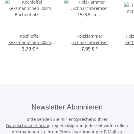
Kochlöffel
Holzklammer
Hol
Keksmännchen 30cm
„Schnarchbremse"
Kett
Buchenholz –
15×3,5 cm –
3,79 €
*
7,99 €
*
Lasergravur
Geschenkklammer
Newsletter Abonnieren
Bitte senden Sie mir entsprechend Ihrer
Datenschutzerklärung
regelmäßig und jederzeit widerruflich
Informationen zu Ihrem Produktsortiment per E-Mail zu.