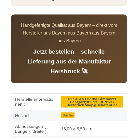
Handgefertigte Qualität aus Bayern – direkt vom
Hersteller aus Bayern aus Bayern aus Bayern
aus Bayern
Jetzt bestellen – schnelle
Lieferung aus der Manufaktur
Hersbruck 🚀
Produkteigenschaft
Wert
DEKOFANT Bernd Lämmerer
Herstellerinformatio
Hansgörglstr. 19 , DE-91217
nen::
Hersbruck Shop@Dekofant.de
Buche
Holzart:
Abmessungen (
15,00 × 3,50 cm
Länge × Breite ):