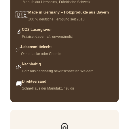
Manufaktur Hersbruck, Fränkische Schweiz
Made in Germany – Holzprodukte aus Bayern
🇩🇪
100 % deutsche Fertigung seit 2018
CO2-Lasergravur
🔬
Präzise, dauerhaft, unvergänglich
Lebensmittelecht
✅
Ohne Lacke oder Chemie
Nachhaltig
🌿
Holz aus nachhaltig bewirtschafteten Wäldern
Direktversand
🚚
Schnell aus der Manufaktur zu dir