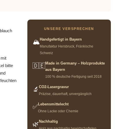
UNSERE VERSPRECHEN
oblauch
Handgefertigt in Bayern
🏔️
Manufaktur Hersbruck, Fränkische
Schweiz
 mit
Made in Germany – Holzprodukte
🇩🇪
l bitte
aus Bayern
und
100 % deutsche Fertigung seit 2018
 feuchten
CO2-Lasergravur
🔬
Präzise, dauerhaft, unvergänglich
Lebensmittelecht
✅
Ohne Lacke oder Chemie
Nachhaltig
🌿
Holz aus nachhaltig bewirtschafteten