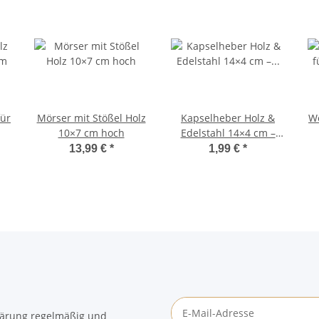
für
Mörser mit Stößel Holz
Kapselheber Holz &
We
10×7 cm hoch
Edelstahl 14×4 cm –
Flaschenöffner
13,99 €
*
1,99 €
*
lärung
regelmäßig und