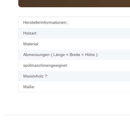
Produkteigenschaft
Wert
Herstellerinformationen::
Holzart:
Material:
Abmessungen ( Länge × Breite × Höhe ):
spülmaschinengeeignet:
Massivholz ?:
Maße: