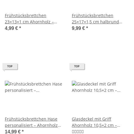
Frühstücksbrettchen
Frühstücksbrettchen
23×13×1 cm Ahornholz –
25×17×1,5 cm halbrund
naturbelassen
Ahornholz – naturbelassen
4,99 €
*
9,99 €
*
TOP
TOP
Frühstücksbrettchen Hase
Glasdeckel mit Griff
personalisiert – Ahornholz
Ahornholz 10,5×2 cm –
25×16×1,5cm
naturbelassen
14,99 €
*