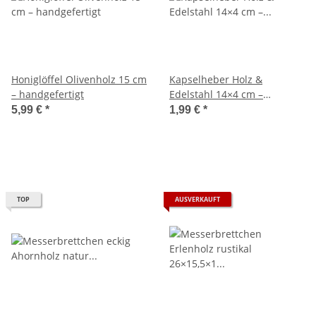
Honiglöffel Olivenholz 15 cm
Kapselheber Holz &
– handgefertigt
Edelstahl 14×4 cm –
Flaschenöffner
5,99 €
*
1,99 €
*
TOP
AUSVERKAUFT