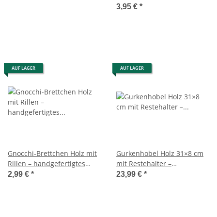
3,95 €
*
AUF LAGER
AUF LAGER
Gnocchi-Brettchen Holz mit
Gurkenhobel Holz 31×8 cm
Rillen – handgefertigtes
mit Restehalter –
Gnocchibrett
handgefertigt
2,99 €
*
23,99 €
*