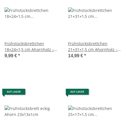
Frühstücksbrettchen
Frühstücksbrettchen
18×24×1,5 cm Ahornholz –
21×31×1,5 cm Ahornholz –
naturbelassen
naturbelassen
9,99 €
*
14,99 €
*
AUF LAGER
AUF LAGER