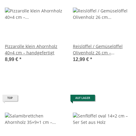
Pizzarolle klein Ahornholz
Reislöffel / Gemüselöffel
40×4 cm – handgefertigt
Olivenholz 26 cm –
handgefertigt
8,99 €
*
12,99 €
*
TOP
AUF LAGER