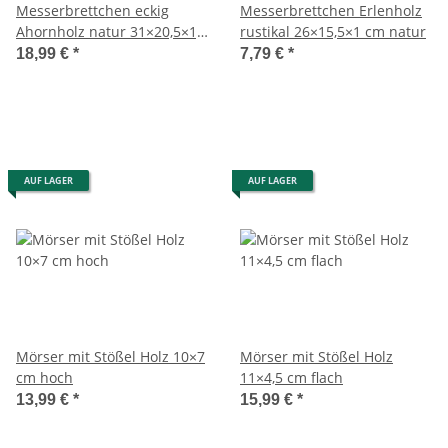
Messerbrettchen eckig
Messerbrettchen Erlenholz
Ahornholz natur 31×20,5×1,5
rustikal 26×15,5×1 cm natur
cm
18,99 €
*
7,79 €
*
AUF LAGER
AUF LAGER
Mörser mit Stößel Holz 10×7
Mörser mit Stößel Holz
cm hoch
11×4,5 cm flach
13,99 €
*
15,99 €
*