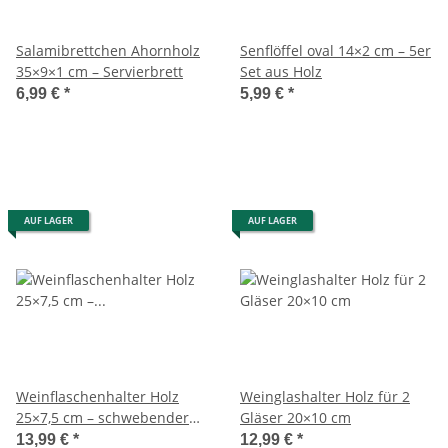
Salamibrettchen Ahornholz
Senflöffel oval 14×2 cm – 5er
35×9×1 cm – Servierbrett
Set aus Holz
6,99 €
*
5,99 €
*
AUF LAGER
AUF LAGER
Weinflaschenhalter Holz
Weinglashalter Holz für 2
25×7,5 cm – schwebender
Gläser 20×10 cm
Flaschenständer
13,99 €
*
12,99 €
*