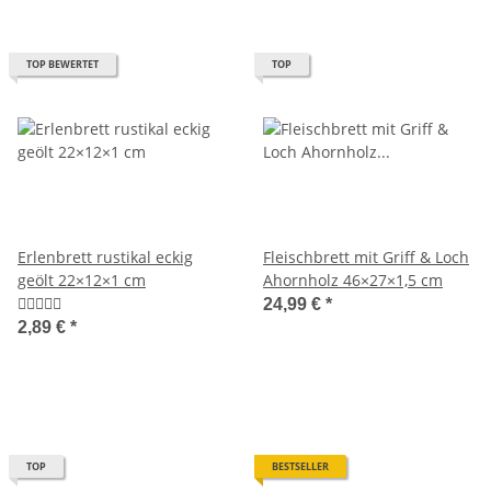
TOP BEWERTET
TOP
Erlenbrett rustikal eckig
Fleischbrett mit Griff & Loch
geölt 22×12×1 cm
Ahornholz 46×27×1,5 cm
24,99 €
*
2,89 €
*
TOP
BESTSELLER