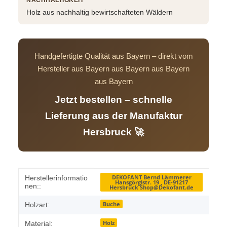
NACHHALTIGKEIT
Holz aus nachhaltig bewirtschafteten Wäldern
Handgefertigte Qualität aus Bayern – direkt vom
Hersteller aus Bayern aus Bayern aus Bayern
aus Bayern
Jetzt bestellen – schnelle
Lieferung aus der Manufaktur
Hersbruck 🚀
Produkteigenschaft
Wert
DEKOFANT Bernd Lämmerer
Herstellerinformatio
Hansgörglstr. 19 , DE-91217
nen::
Hersbruck Shop@Dekofant.de
Buche
Holzart:
Holz
Material: