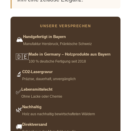
UNSERE VERSPRECHEN
Handgefertigt in Bayern
🏔️
Manufaktur Hersbruck, Fränkische Schweiz
Made in Germany – Holzprodukte aus Bayern
🇩🇪
100 % deutsche Fertigung seit 2018
CO2-Lasergravur
🔬
Präzise, dauerhaft, unvergänglich
Lebensmittelecht
✅
Ohne Lacke oder Chemie
Nachhaltig
🌿
Holz aus nachhaltig bewirtschafteten Wäldern
Direktversand
🚚