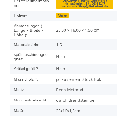
Produkteigenschaft
Wert
DEKOFANT Bernd Lämmerer
Herstellerinformatio
Hansgörglstr. 19 , DE-91217
nen::
Hersbruck Shop@Dekofant.de
Ahorn
Holzart:
Abmessungen (
25,00 × 16,00 × 1,50 cm
Länge × Breite ×
Höhe ):
1.5
Materialstärke:
spülmaschinengeei
Nein
gnet:
Nein
Artikel geölt ?:
ja, aus einem Stück Holz
Massivholz ?:
Renn Motorad
Motiv:
durch Brandstempel
Motiv aufgebracht:
25x16x1,5cm
Maße: