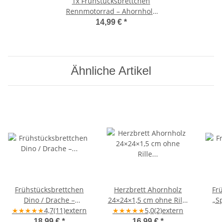
1x
Frühstücksbrettchen
Rennmotorrad – Ahornholz
25×16×1,5 cm
14,99 €
*
Ähnliche Artikel
Frühstücksbrettchen
Herzbrett Ahornholz
Fr
Dino / Drache –
24×24×1,5 cm ohne Rille
„S
★
★
★
★
Ahornholz
★
4,7
(11)
extern
„Gesucht & gefunden in
★
★
★
★
★
5,0
(2)
extern
b
Liebe verbunden" –
18,99 €
*
16,99 €
*