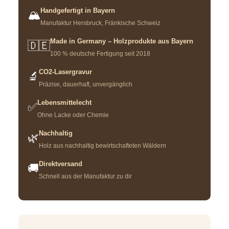
Handgefertigt in Bayern
🏔️
Manufaktur Hersbruck, Fränkische Schweiz
Made in Germany – Holzprodukte aus Bayern
🇩🇪
100 % deutsche Fertigung seit 2018
CO2-Lasergravur
🔬
Präzise, dauerhaft, unvergänglich
Lebensmittelecht
✅
Ohne Lacke oder Chemie
Nachhaltig
🌿
Holz aus nachhaltig bewirtschafteten Wäldern
Direktversand
🚚
Schnell aus der Manufaktur zu dir