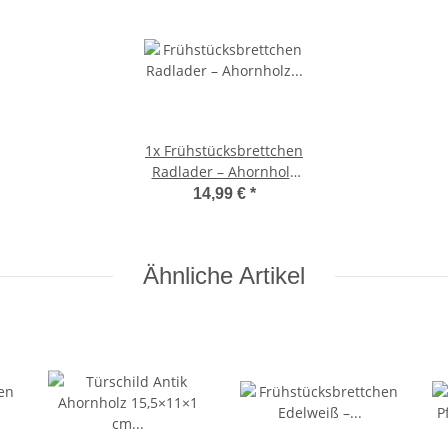
1x
Frühstücksbrettchen
Radlader – Ahornholz
25×16×1,5 cm
14,99 €
*
Ähnliche Artikel