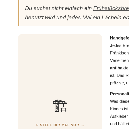
Du suchst nicht einfach ein
Frühstücksbre
benutzt wird und jedes Mal ein Lächeln e
Handgefer
Jedes Bre
Fränkisch
Verleimen
antibakte
ist. Das R
präzise, u
Personali
🏗️
Was diese
Kindes ist
Aufkleber 
und hält e
✨ STELL DIR MAL VOR ...