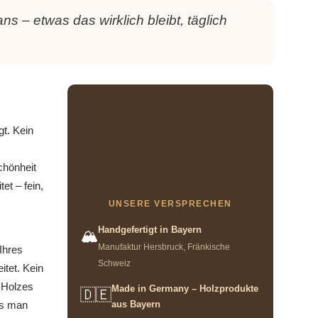
s – etwas das wirklich bleibt, täglich
gt. Kein
chönheit
et – fein,
UNSERE VERSPRECHEN
Handgefertigt in Bayern
🏔️
Manufaktur Hersbruck, Fränkische
Ihres
Schweiz
itet. Kein
s Holzes
Made in Germany – Holzprodukte
🇩🇪
aus Bayern
s man