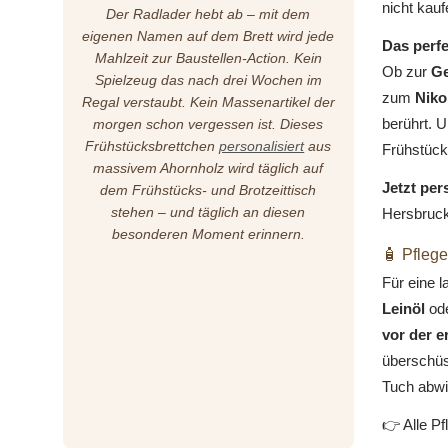
nicht kau
Der Radlader hebt ab – mit dem
eigenen Namen auf dem Brett wird jede
Das perfe
Mahlzeit zur Baustellen-Action. Kein
Ob zur
Ge
Spielzeug das nach drei Wochen im
zum
Niko
Regal verstaubt. Kein Massenartikel der
berührt. U
morgen schon vergessen ist. Dieses
Frühstücksbrettchen
personalisiert
aus
Frühstück
massivem Ahornholz wird täglich auf
Jetzt per
dem Frühstücks- und Brotzeittisch
stehen – und täglich an diesen
Hersbruck
besonderen Moment erinnern.
🧴 Pflege
Für eine 
Leinöl
od
vor der 
überschüs
Tuch abwi
👉 Alle Pf