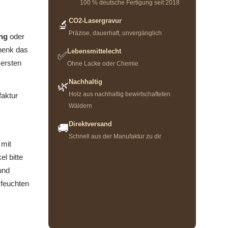
100 % deutsche Fertigung seit 2018
CO2-Lasergravur
🔬
Präzise, dauerhaft, unvergänglich
ng
oder
chenk das
Lebensmittelecht
✅
 ersten
Ohne Lacke oder Chemie
Nachhaltig
🌿
Holz aus nachhaltig bewirtschafteten
faktur
Wäldern
Direktversand
🚚
Schnell aus der Manufaktur zu dir
 mit
l bitte
und
 feuchten