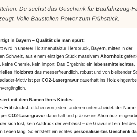
ttchen
. Du suchst das
Geschenk
für Baufahrzeug-Fan
rzeugt. Volle Baustellen-Power zum Frühstück.
tigt in Bayern – Qualität die man spürt:
tt wird in unserer Holzmanufaktur Hersbruck, Bayern, mitten in der
en Schweiz, aus einem einzigen Stück massivem
Ahornholz
geferti
, keine Chemie, kein Import. Das Ergebnis: ein
lebensmittelechtes,
rielles Holzbrett
das messerfreundlich, robust und von bleibender S
adlader-Motiv ist per
CO2-Lasergravur
dauerhaft ins Holz eingearbeit
nvergänglich.
siert mit dem Namen Ihres Kindes:
s Frühstücksbrettchen von jedem anderen unterscheidet: der Name 
 per
CO2-Lasergravur
dauerhaft und präzise ins Ahornholz eingearbe
der sich löst, kein Aufdruck der verblasst – die Gravur ist ein Teil de
in Leben lang. So entsteht ein echtes
personalisiertes Geschenk
da