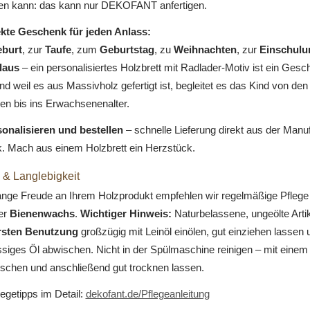
fen kann: das kann nur DEKOFANT anfertigen.
kte Geschenk für jeden Anlass:
burt
, zur
Taufe
, zum
Geburtstag
, zu
Weihnachten
, zur
Einschulu
laus
– ein personalisiertes Holzbrett mit Radlader-Motiv ist ein Ges
nd weil es aus Massivholz gefertigt ist, begleitet es das Kind von den
en bis ins Erwachsenenalter.
sonalisieren und bestellen
– schnelle Lieferung direkt aus der Manu
. Mach aus einem Holzbrett ein Herzstück.
 & Langlebigkeit
lange Freude an Ihrem Holzprodukt empfehlen wir regelmäßige Pflege
er
Bienenwachs
.
Wichtiger Hinweis:
Naturbelassene, ungeölte Artike
ersten Benutzung
großzügig mit Leinöl einölen, gut einziehen lassen 
siges Öl abwischen. Nicht in der Spülmaschine reinigen – mit einem
schen und anschließend gut trocknen lassen.
legetipps im Detail:
dekofant.de/Pflegeanleitung