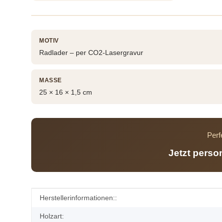
MOTIV
Radlader – per CO2-Lasergravur
MASSE
25 × 16 × 1,5 cm
Perf
Jetzt perso
Produkteigenschaft
Wert
Herstellerinformationen::
Holzart: