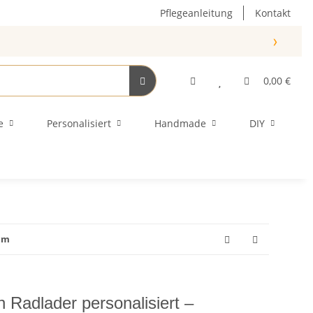
Pflegeanleitung
Kontakt
›
0,00 €
e
Personalisiert
Handmade
DIY
5cm
 Radlader personalisiert –