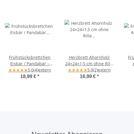
Frühstücksbrettchen
Herzbrett Ahornholz
Fr
Eisbär / Pandabär –
24×24×1,5 cm ohne Rille
★
★
★
Ahornholz
★
★
5,0
(4)
extern
„Mich muss man nicht
★
★
★
★
★
5,0
(2)
extern
Ahor
verstehen" –
18,99 €
*
16,99 €
*
handgefertigt