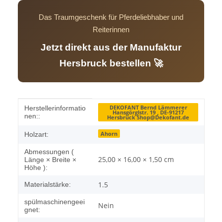
Das Traumgeschenk für Pferdeliebhaber und
Reiterinnen
Jetzt direkt aus der Manufaktur
Hersbruck bestellen 🚀
Produkteigenschaft
Wert
DEKOFANT Bernd Lämmerer
Herstellerinformatio
Hansgörglstr. 19 , DE-91217
nen::
Hersbruck Shop@Dekofant.de
Ahorn
Holzart:
Abmessungen (
25,00 × 16,00 × 1,50 cm
Länge × Breite ×
Höhe ):
1.5
Materialstärke:
spülmaschinengeei
Nein
gnet: