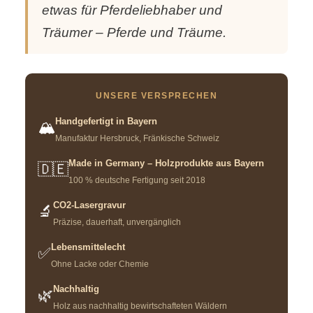
etwas für Pferdeliebhaber und
Träumer – Pferde und Träume.
UNSERE VERSPRECHEN
Handgefertigt in Bayern
🏔️
Manufaktur Hersbruck, Fränkische Schweiz
Made in Germany – Holzprodukte aus Bayern
🇩🇪
100 % deutsche Fertigung seit 2018
CO2-Lasergravur
🔬
Präzise, dauerhaft, unvergänglich
Lebensmittelecht
✅
Ohne Lacke oder Chemie
Nachhaltig
🌿
Holz aus nachhaltig bewirtschafteten Wäldern