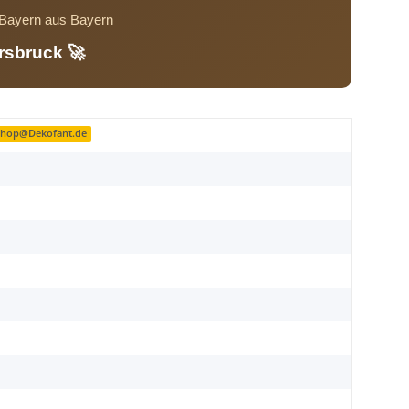
s Bayern aus Bayern
rsbruck 🚀
 Shop@Dekofant.de