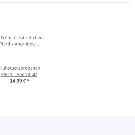
Frühstücksbrettchen
Pferd – Ahornholz
25×16×1,5 cm
14,99 €
*