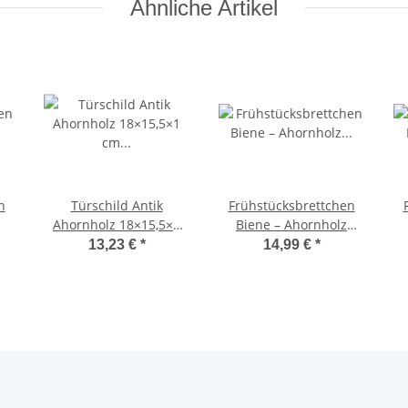
Ähnliche Artikel
n
Türschild Antik
Frühstücksbrettchen
Ahornholz 18×15,5×1
Biene – Ahornholz
cm Herz – Blanko
25×16×1,5 cm
13,23 €
*
14,99 €
*
 cm
Rohling