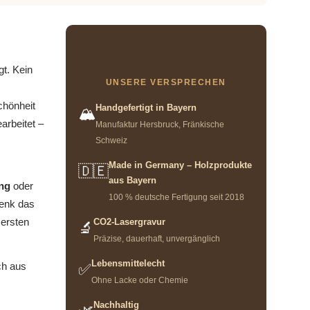
gt. Kein
UNSERE VERSPRECHEN
chönheit
Handgefertigt in Bayern
🏔️
arbeitet –
Manufaktur Hersbruck, Fränkische
Schweiz
Made in Germany – Holzprodukte
🇩🇪
aus Bayern
ng
oder
100 % deutsche Fertigung seit 2018
henk das
 ersten
CO2-Lasergravur
🔬
Präzise, dauerhaft, unvergänglich
Lebensmittelecht
ch aus
✅
Ohne Lacke oder Chemie
Nachhaltig