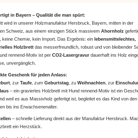
tigt in Bayern – Qualität die man spürt:
tt wird in unserer Holzmanufaktur Hersbruck, Bayern, mitten in der
en Schweiz, aus einem einzigen Stück massivem
Ahornholz
geferti
, keine Chemie, kein Import. Das Ergebnis: ein
lebensmittelechtes,
rielles Holzbrett
das messerfreundlich, robust und von bleibender S
Hund rennend-Motiv ist per
CO2-Lasergravur
dauerhaft ins Holz einge
ise, unvergänglich.
kte Geschenk für jeden Anlass:
burt
, zur
Taufe
, zum
Geburtstag
, zu
Weihnachten
, zur
Einschulu
laus
– ein graviertes Holzbrett mit Hund rennend-Motiv ist ein Gesc
nd weil es aus Massivholz gefertigt ist, begleitet es das Kind von den
en bis ins Erwachsenenalter.
tellen
– schnelle Lieferung direkt aus der Manufaktur Hersbruck. Ma
zbrett ein Herzstück.