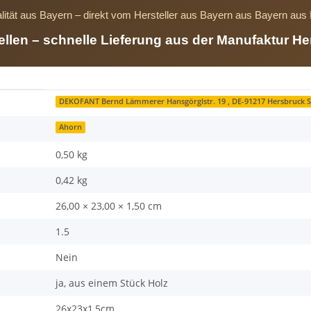
lität aus Bayern – direkt vom Hersteller aus Bayern aus Bayern au
tellen – schnelle Lieferung aus der Manufaktur He
DEKOFANT Bernd Lämmerer Hansgörglstr. 19 , DE-91217 Hersbruck
Ahorn
0,50 kg
0,42
kg
26,00 × 23,00 × 1,50 cm
1.5
Nein
ja, aus einem Stück Holz
26x23x1,5cm