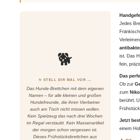
Handgefer
Jedes Bre
Fränkisch
Verleimen
antibakte
🐕
ist. Das 
fein, präz
Das perfe
✨ STELL DIR MAL VOR ...
Ob zur
Ge
Das Hunde-Brettchen mit dem eigenen
zum
Niko
Namen – für alle kleinen und großen
berührt. U
Hundefreunde, die ihren Vierbeiner
Frühstück
auch am Tisch nicht missen wollen.
Kein Spielzeug das nach drei Wochen
Jetzt bes
im Regal verstaubt. Kein Massenartikel
einem Hol
der morgen schon vergessen ist.
Dieses Frühstücksbrettchen aus