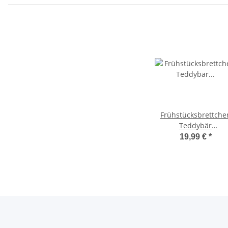
Frühstücksbrettche
Teddybär
personalisiert –
19,99 €
*
Ahornholz ca. 25×21