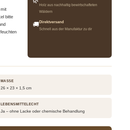
🌿
Holz aus nachhaltig bewirtschafteten
 mit
Wäldern
l bitte
Direktversand
🚚
und
Schnell aus der Manufaktur zu dir
 feuchten
MASSE
26 × 23 × 1,5 cm
LEBENSMITTELECHT
Ja – ohne Lacke oder chemische Behandlung