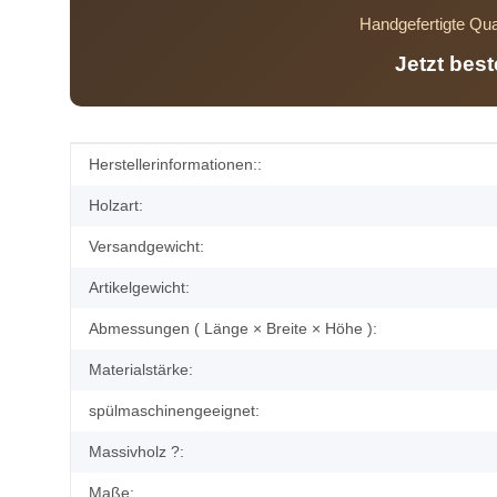
Handgefertigte Qua
Jetzt bes
Produkteigenschaft
Wert
Herstellerinformationen::
Holzart:
Versandgewicht:
Artikelgewicht:
Abmessungen ( Länge × Breite × Höhe ):
Materialstärke:
spülmaschinengeeignet:
Massivholz ?:
Maße: