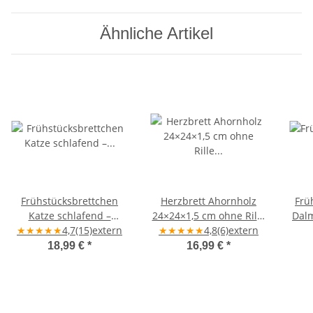
Ähnliche Artikel
Frühstücksbrettchen
Herzbrett Ahornholz
Frü
Katze schlafend –
24×24×1,5 cm ohne Rille
Dalm
★
★
★
★
Ahornholz
★
4,7
(15)
extern
★
„Das große Glück ist
★
★
★
★
4,8
(6)
extern
manchmal ganz klein" –
18,99 €
*
16,99 €
*
handgefertigt