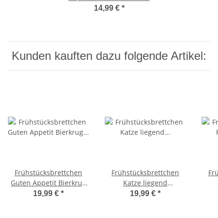
25×16×1,5 cm
14,99 €
*
Kunden kauften dazu folgende Artikel:
Frühstücksbrettchen
Frühstücksbrettchen
Fr
Guten Appetit Bierkrug
Katze liegend
personalisiert –
personalisiert – Holz
19,99 €
*
19,99 €
*
Ahornholz 25x16x1,5cm
Aho