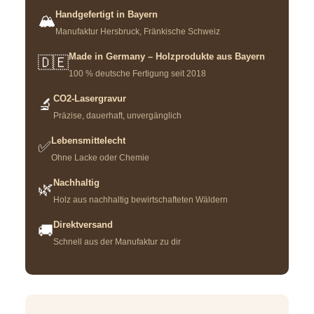
Handgefertigt in Bayern
🏔️
Manufaktur Hersbruck, Fränkische Schweiz
Made in Germany – Holzprodukte aus Bayern
🇩🇪
100 % deutsche Fertigung seit 2018
CO2-Lasergravur
🔬
Präzise, dauerhaft, unvergänglich
Lebensmittelecht
✅
Ohne Lacke oder Chemie
Nachhaltig
🌿
Holz aus nachhaltig bewirtschafteten Wäldern
Direktversand
🚚
Schnell aus der Manufaktur zu dir