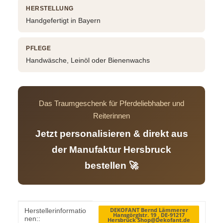
HERSTELLUNG
Handgefertigt in Bayern
PFLEGE
Handwäsche, Leinöl oder Bienenwachs
Das Traumgeschenk für Pferdeliebhaber und
Reiterinnen
Jetzt personalisieren & direkt aus
der Manufaktur Hersbruck
bestellen 🚀
Produkteigenschaft
Wert
DEKOFANT Bernd Lämmerer
Herstellerinformatio
Hansgörglstr. 19 , DE-91217
nen::
Hersbruck Shop@Dekofant.de