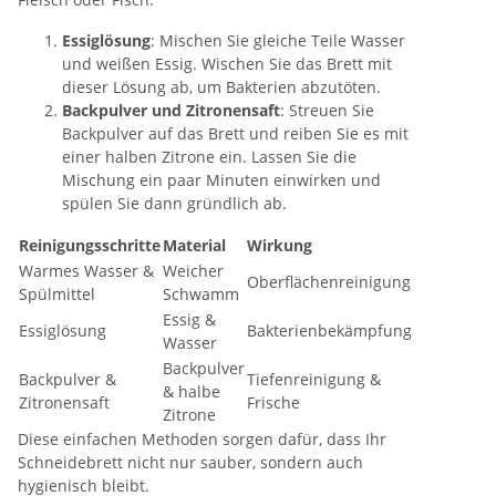
Essiglösung
: Mischen Sie gleiche Teile Wasser
und weißen Essig. Wischen Sie das Brett mit
dieser Lösung ab, um Bakterien abzutöten.
Backpulver und Zitronensaft
: Streuen Sie
Backpulver auf das Brett und reiben Sie es mit
einer halben Zitrone ein. Lassen Sie die
Mischung ein paar Minuten einwirken und
spülen Sie dann gründlich ab.
Reinigungsschritte
Material
Wirkung
Warmes Wasser &
Weicher
Oberflächenreinigung
Spülmittel
Schwamm
Essig &
Essiglösung
Bakterienbekämpfung
Wasser
Backpulver
Backpulver &
Tiefenreinigung &
& halbe
Zitronensaft
Frische
Zitrone
Diese einfachen Methoden sorgen dafür, dass Ihr
Schneidebrett nicht nur sauber, sondern auch
hygienisch bleibt.