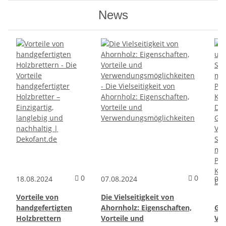
News
Kommentare zum Artikel Vorteile von han
Komment
0
0
18.08.2024
07.08.2024
06.
Vorteile von
Die Vielseitigkeit von
handgefertigten
Ahornholz: Eigenschaften,
Ges
Holzbrettern
Vorteile und
Vor