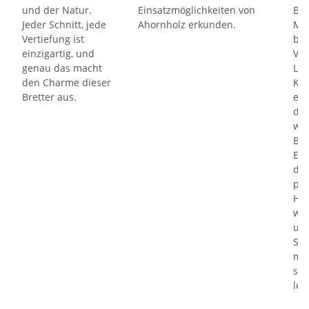
und der Natur.
Einsatzmöglichkeiten von
Bes
Jeder Schnitt, jede
Ahornholz erkunden.
Mod
Vertiefung ist
bie
einzigartig, und
Vor
genau das macht
Leb
den Charme dieser
Küc
Bretter aus.
erl
die
wer
Bli
Ent
die
pra
Hel
war
unb
Sch
mit
soll
les