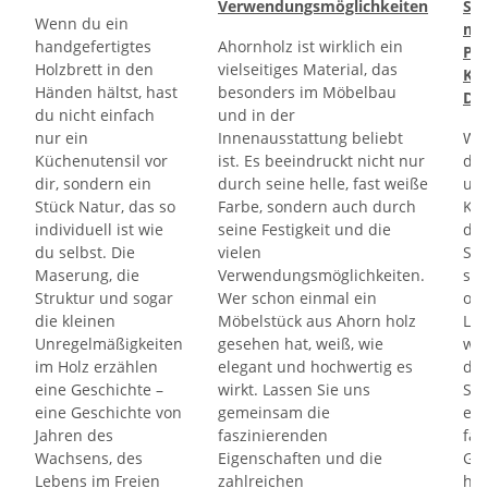
Verwendungsmöglichkeiten
Sch
Wenn du ein
mit
handgefertigtes
Ahornholz ist wirklich ein
Pra
Holzbrett in den
vielseitiges Material, das
Küc
Händen hältst, hast
besonders im Möbelbau
De
du nicht einfach
und in der
nur ein
Innenausstattung beliebt
We
Küchenutensil vor
ist. Es beeindruckt nicht nur
die
dir, sondern ein
durch seine helle, fast weiße
unv
Stück Natur, das so
Farbe, sondern auch durch
Küc
individuell ist wie
seine Festigkeit und die
den
du selbst. Die
vielen
Sch
Maserung, die
Verwendungsmöglichkeiten.
sic
Struktur und sogar
Wer schon einmal ein
obe
die kleinen
Möbelstück aus Ahorn holz
Lis
Unregelmäßigkeiten
gesehen hat, weiß, wie
wus
im Holz erzählen
elegant und hochwertig es
da
eine Geschichte –
wirkt. Lassen Sie uns
Sch
eine Geschichte von
gemeinsam die
ein
Jahren des
faszinierenden
fas
Wachsens, des
Eigenschaften und die
Ges
Lebens im Freien
zahlreichen
ha