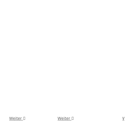
Weiter
Weiter
We