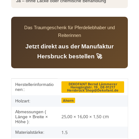
Ja – ohne Lacke oder chemische Behandlung
Das Traumgeschenk für Pferdeliebhaber und
Reiterinnen
Jetzt direkt aus der Manufaktur
Hersbruck bestellen 🚀
Produkteigenschaft
Wert
DEKOFANT Bernd Lämmerer
Herstellerinformatio
Hansgörglstr. 19 , DE-91217
nen::
Hersbruck Shop@Dekofant.de
Ahorn
Holzart:
Abmessungen (
25,00 × 16,00 × 1,50 cm
Länge × Breite ×
Höhe ):
1.5
Materialstärke: