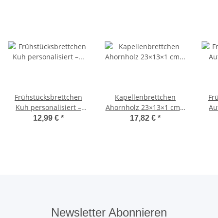
Frühstücksbrettchen
Kapellenbrettchen
Fr
Kuh personalisiert –
Ahornholz 23×13×1 cm –
Au
Holz ca. 24×17×1 cm
4er Set
Ahor
12,99 €
*
17,82 €
*
Newsletter Abonnieren