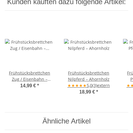
Kunden kauften dazu folgende Artikel:
Frühstücksbrettchen
Frühstücksbrettchen
Fr
Zug / Eisenbahn –
Nilpferd – Ahornholz
P
Ahornholz 25×16×1,5 cm
★
★
★
★
★
5,0
(3)
extern
★
14,99 €
*
18,99 €
*
Ähnliche Artikel