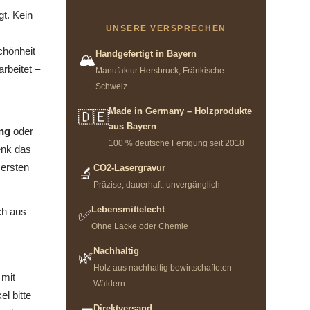
gt. Kein
UNSERE VERSPRECHEN
chönheit
Handgefertigt in Bayern
🏔️
rbeitet –
Manufaktur Hersbruck, Fränkische
Schweiz
Made in Germany – Holzprodukte
🇩🇪
aus Bayern
ng
oder
100 % deutsche Fertigung seit 2018
enk das
 ersten
CO2-Lasergravur
🔬
Präzise, dauerhaft, unvergänglich
Lebensmittelecht
ch aus
✅
Ohne Lacke oder Chemie
Nachhaltig
🌿
Holz aus nachhaltig bewirtschafteten
 mit
Wäldern
l bitte
Direktversand