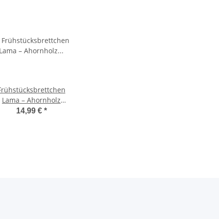
Frühstücksbrettchen
Lama – Ahornholz
25×16×1,5 cm
14,99 €
*