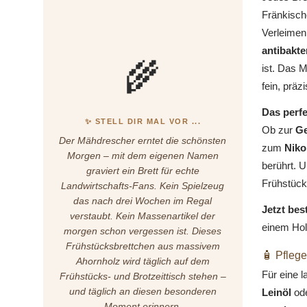
Fränkisch
Verleimen
antibakte
🌾
ist. Das 
fein, präz
Das perfe
✨ STELL DIR MAL VOR ...
Ob zur
Ge
Der Mähdrescher erntet die schönsten
zum
Niko
Morgen – mit dem eigenen Namen
berührt. U
graviert ein Brett für echte
Frühstück
Landwirtschafts-Fans. Kein Spielzeug
das nach drei Wochen im Regal
Jetzt bes
verstaubt. Kein Massenartikel der
einem Hol
morgen schon vergessen ist. Dieses
Frühstücksbrettchen aus massivem
🧴 Pflege
Ahornholz wird täglich auf dem
Für eine 
Frühstücks- und Brotzeittisch stehen –
und täglich an diesen besonderen
Leinöl
od
Moment erinnern.