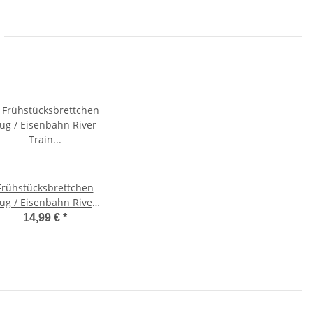
Frühstücksbrettchen
ug / Eisenbahn River
Train – Ahornholz
14,99 €
*
25×16×1,5 cm