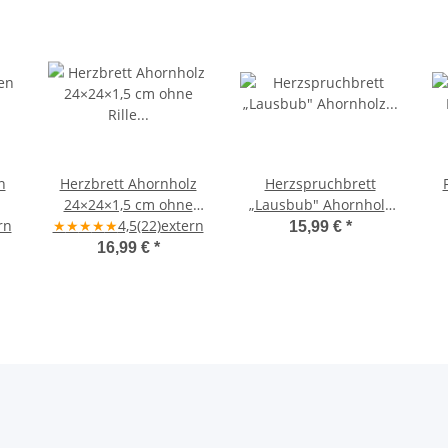
n
Herzbrett Ahornholz
Herzspruchbrett
24×24×1,5 cm ohne
„Lausbub" Ahornholz
rn
★
Rille „Ich wünsch Dir
★
★
★
★
4,5
(22)
extern
24x24x1,5cm –
15,99 €
*
einen Engel" –
handgefertigt
16,99 €
*
handgefertigt