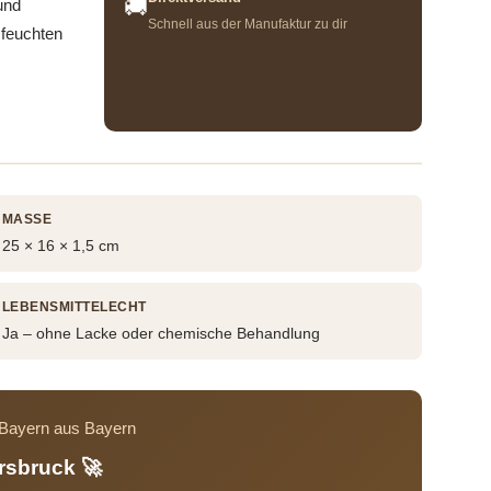
🚚
und
Schnell aus der Manufaktur zu dir
 feuchten
MASSE
25 × 16 × 1,5 cm
LEBENSMITTELECHT
Ja – ohne Lacke oder chemische Behandlung
s Bayern aus Bayern
rsbruck 🚀