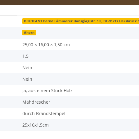
DEKOFANT Bernd Lämmerer Hansgörglstr. 19 , DE-91217 Hersbruck
Ahorn
25,00 × 16,00 × 1,50 cm
1.5
Nein
Nein
ja, aus einem Stück Holz
Mähdrescher
durch Brandstempel
25x16x1,5cm