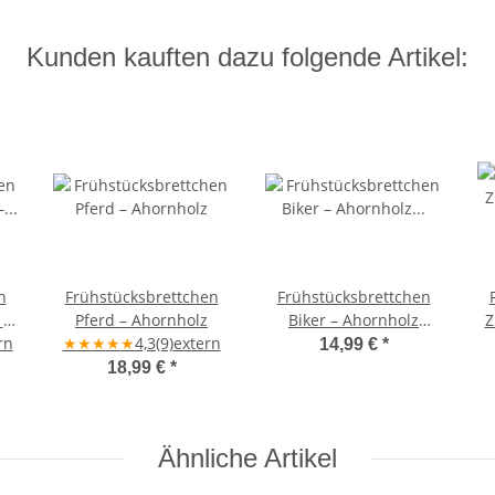
Kunden kauften dazu folgende Artikel:
n
Frühstücksbrettchen
Frühstücksbrettchen
 –
Pferd – Ahornholz
Biker – Ahornholz
Z
5
rn
★
★
★
★
★
4,3
(9)
extern
25×16×1,5 cm
14,99 €
*
18,99 €
*
Ähnliche Artikel