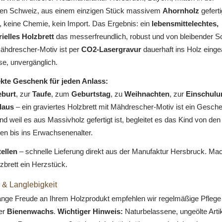
en Schweiz, aus einem einzigen Stück massivem
Ahornholz
geferti
, keine Chemie, kein Import. Das Ergebnis: ein
lebensmittelechtes,
rielles Holzbrett
das messerfreundlich, robust und von bleibender S
Mähdrescher-Motiv ist per
CO2-Lasergravur
dauerhaft ins Holz eingea
ise, unvergänglich.
kte Geschenk für jeden Anlass:
burt
, zur
Taufe
, zum
Geburtstag
, zu
Weihnachten
, zur
Einschulu
laus
– ein graviertes Holzbrett mit Mähdrescher-Motiv ist ein Gesch
nd weil es aus Massivholz gefertigt ist, begleitet es das Kind von den
en bis ins Erwachsenenalter.
tellen
– schnelle Lieferung direkt aus der Manufaktur Hersbruck. Ma
zbrett ein Herzstück.
 & Langlebigkeit
lange Freude an Ihrem Holzprodukt empfehlen wir regelmäßige Pflege
er
Bienenwachs
.
Wichtiger Hinweis:
Naturbelassene, ungeölte Artike