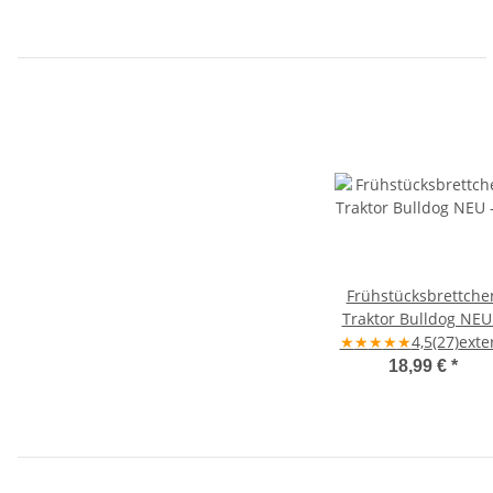
Frühstücksbrettche
Traktor Bulldog NEU
★
Ahornholz 30×20×1,
★
★
★
★
4,5
(27)
exte
cm
18,99 €
*