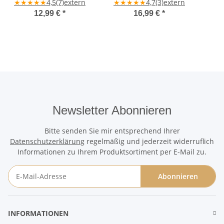
★
★
★
Ahornholz
★
★
4,5
(7)
extern
„Glück ist wenn das Herz
★
★
★
★
★
4,7
(3)
extern
atmet" – handgefertigt
12,99 €
*
16,99 €
*
Newsletter Abonnieren
Bitte senden Sie mir entsprechend Ihrer
Datenschutzerklärung
regelmäßig und jederzeit widerruflich
Informationen zu Ihrem Produktsortiment per E-Mail zu.
Abonnieren
Newsletter Abonnieren
INFORMATIONEN