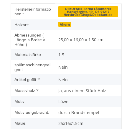
Produkteigenschaft
Wert
DEKOFANT Bernd Lämmerer
Herstellerinformatio
Hansgörglstr. 19 , DE-91217
nen::
Hersbruck Shop@Dekofant.de
Ahorn
Holzart:
Abmessungen (
25,00 × 16,00 × 1,50 cm
Länge × Breite ×
Höhe ):
1.5
Materialstärke:
spülmaschinengeei
Nein
gnet:
Nein
Artikel geölt ?:
ja, aus einem Stück Holz
Massivholz ?:
Löwe
Motiv:
durch Brandstempel
Motiv aufgebracht:
25x16x1,5cm
Maße: