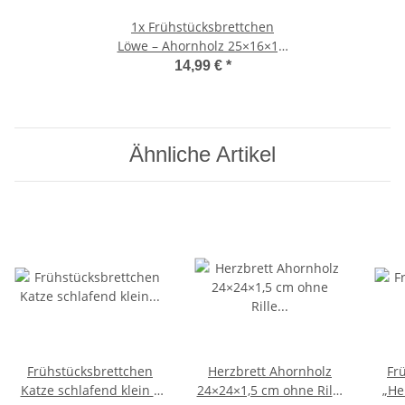
1x
Frühstücksbrettchen
Löwe – Ahornholz 25×16×1,5
cm
14,99 €
*
Ähnliche Artikel
Frühstücksbrettchen
Herzbrett Ahornholz
Fr
Katze schlafend klein –
24×24×1,5 cm ohne Rille
„He