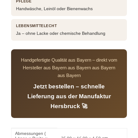
PFLEGE
Handwäsche, Leinöl oder Bienenwachs
LEBENSMITTELECHT
Ja – ohne Lacke oder chemische Behandlung
Handgefertigte Qualität aus Bayern – direkt vom
Hersteller aus Bayern aus Bayern aus Bayern
aus Bayern
Jetzt bestellen – schnelle
Lieferung aus der Manufaktur
Hersbruck 🚀
Produkteigenschaft
Wert
Abmessungen (