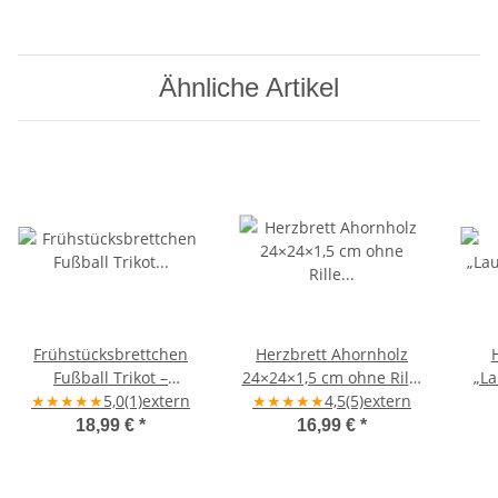
Ähnliche Artikel
Frühstücksbrettchen
Herzbrett Ahornholz
Fußball Trikot –
24×24×1,5 cm ohne Rille
„L
Ahornholz ca. 20×30×1,5
★
★
★
★
★
5,0
(1)
extern
„Es ist schön jemanden
★
★
★
★
★
4,5
(5)
extern
cm
zu kennen" –
18,99 €
*
16,99 €
*
handgefertigt