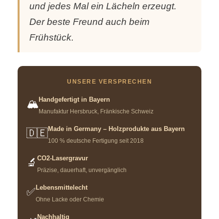
und jedes Mal ein Lächeln erzeugt.
Der beste Freund auch beim
Frühstück.
UNSERE VERSPRECHEN
Handgefertigt in Bayern
🏔️
Manufaktur Hersbruck, Fränkische Schweiz
Made in Germany – Holzprodukte aus Bayern
🇩🇪
100 % deutsche Fertigung seit 2018
CO2-Lasergravur
🔬
Präzise, dauerhaft, unvergänglich
Lebensmittelecht
✅
Ohne Lacke oder Chemie
Nachhaltig