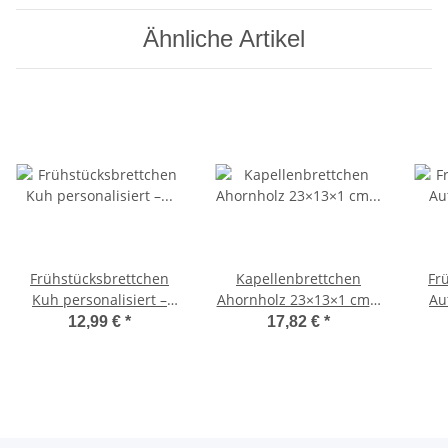
Ähnliche Artikel
Frühstücksbrettchen
Kapellenbrettchen
Fr
Kuh personalisiert –
Ahornholz 23×13×1 cm –
Au
Holz ca. 24×17×1 cm
4er Set
Ahor
12,99 €
*
17,82 €
*