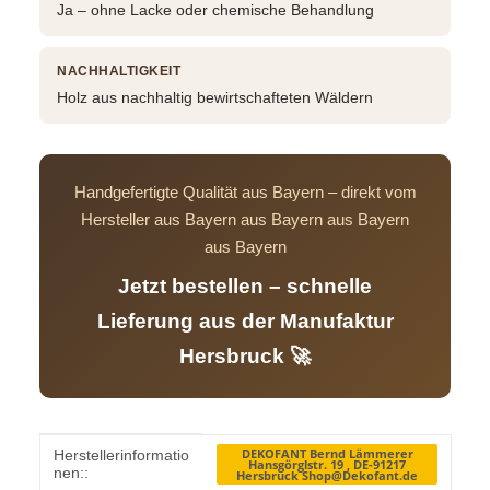
Ja – ohne Lacke oder chemische Behandlung
NACHHALTIGKEIT
Holz aus nachhaltig bewirtschafteten Wäldern
Handgefertigte Qualität aus Bayern – direkt vom
Hersteller aus Bayern aus Bayern aus Bayern
aus Bayern
Jetzt bestellen – schnelle
Lieferung aus der Manufaktur
Hersbruck 🚀
Produkteigenschaft
Wert
DEKOFANT Bernd Lämmerer
Herstellerinformatio
Hansgörglstr. 19 , DE-91217
nen::
Hersbruck Shop@Dekofant.de