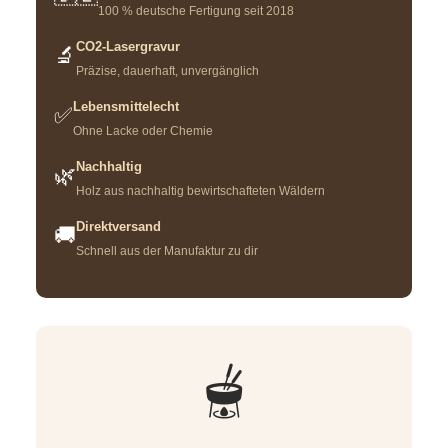
100 % deutsche Fertigung seit 2018
CO2-Lasergravur
🔬
Präzise, dauerhaft, unvergänglich
Lebensmittelecht
✅
Ohne Lacke oder Chemie
Nachhaltig
🌿
Holz aus nachhaltig bewirtschafteten Wäldern
Direktversand
🚚
Schnell aus der Manufaktur zu dir
🫕