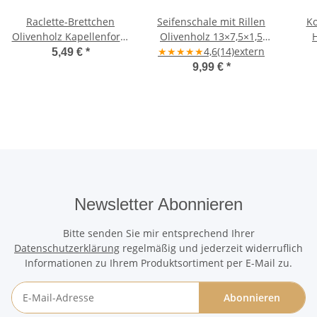
Raclette-Brettchen
Seifenschale mit Rillen
Ko
Olivenholz Kapellenform
Olivenholz 13×7,5×1,5
12×8×1 cm
★
cm – handgefertigt
★
★
★
★
4,6
(14)
extern
Oli
5,49 €
*
9,99 €
*
Newsletter Abonnieren
Bitte senden Sie mir entsprechend Ihrer
Datenschutzerklärung
regelmäßig und jederzeit widerruflich
Informationen zu Ihrem Produktsortiment per E-Mail zu.
Abonnieren