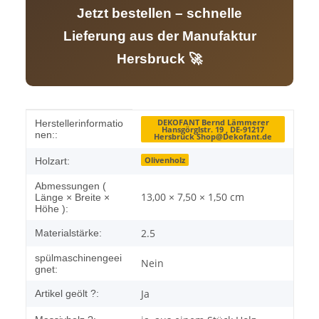
Jetzt bestellen – schnelle
Lieferung aus der Manufaktur
Hersbruck 🚀
Produkteigenschaft
Wert
DEKOFANT Bernd Lämmerer
Herstellerinformatio
Hansgörglstr. 19 , DE-91217
nen::
Hersbruck Shop@Dekofant.de
Olivenholz
Holzart:
Abmessungen (
13,00 × 7,50 × 1,50 cm
Länge × Breite ×
Höhe ):
2.5
Materialstärke:
spülmaschinengeei
Nein
gnet:
Ja
Artikel geölt ?: