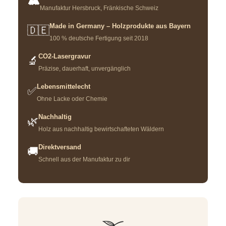
🏔️
Manufaktur Hersbruck, Fränkische Schweiz
Made in Germany – Holzprodukte aus Bayern
🇩🇪
100 % deutsche Fertigung seit 2018
CO2-Lasergravur
🔬
Präzise, dauerhaft, unvergänglich
Lebensmittelecht
✅
Ohne Lacke oder Chemie
Nachhaltig
🌿
Holz aus nachhaltig bewirtschafteten Wäldern
Direktversand
🚚
Schnell aus der Manufaktur zu dir