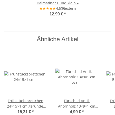
Dalmatiner Hund klein –
★
★
★
Ahornholz
★
★
4,6
(9)
extern
12,99 €
*
Ähnliche Artikel
Frühstücksbrettchen
Türschild Antik
Fr
24×15×1 cm gerundet
Ahornholz 13×9×1 cm
3er Set Ahornholz –
oval – Blanko Rohling
15,31 €
*
4,99 €
*