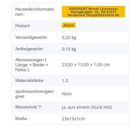
Produkteigenschaft
Wert
DEKOFANT Bernd Lämmerer
Herstellerinformatio
Hansgörglstr. 19 , DE-91217
nen::
Hersbruck Shop@Dekofant.de
Ahorn
Holzart:
0,20 kg
Versandgewicht:
0,19
kg
Artikelgewicht:
Abmessungen (
23,00 × 15,00 × 1,00 cm
Länge × Breite ×
Höhe ):
1.0
Materialstärke:
spülmaschinengeei
Nein
gnet:
ja, aus einem Stück Holz
Massivholz ?:
23x15x1cm
Maße: