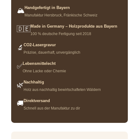
Handgefertigt in Bayern
🏔️
Manufaktur Hersbruck, Fränkische Schweiz
Made in Germany – Holzprodukte aus Bayern
🇩🇪
100 % deutsche Fertigung seit 2018
CO2-Lasergravur
🔬
Präzise, dauerhaft, unvergänglich
Lebensmittelecht
✅
Ohne Lacke oder Chemie
Nachhaltig
🌿
Holz aus nachhaltig bewirtschafteten Wäldern
Direktversand
🚚
Schnell aus der Manufaktur zu dir