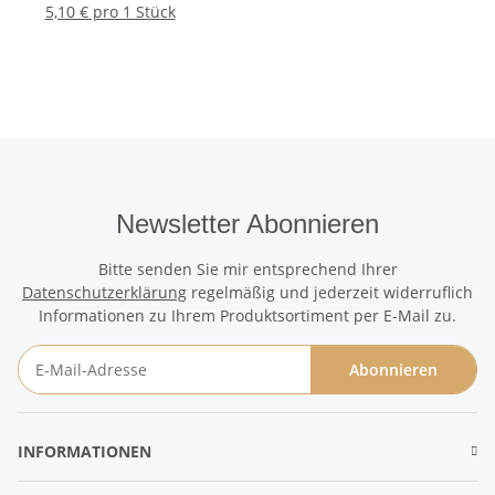
naturbelassen
5,10 € pro 1 Stück
Newsletter Abonnieren
Bitte senden Sie mir entsprechend Ihrer
Datenschutzerklärung
regelmäßig und jederzeit widerruflich
Informationen zu Ihrem Produktsortiment per E-Mail zu.
Abonnieren
Newsletter Abonnieren
INFORMATIONEN