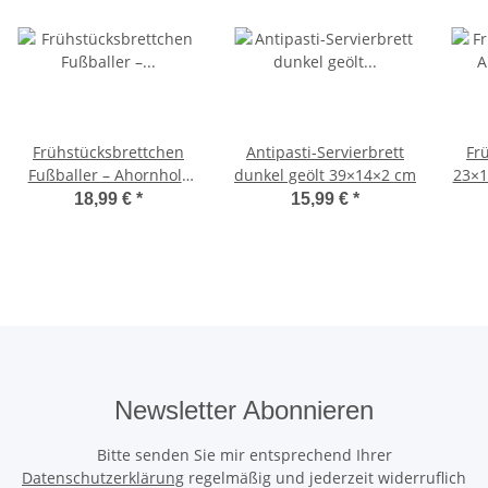
Frühstücksbrettchen
Antipasti-Servierbrett
Fr
Fußballer – Ahornholz
dunkel geölt 39×14×2 cm
23×1
27×21×1,5 cm
18,99 €
*
15,99 €
*
Newsletter Abonnieren
Bitte senden Sie mir entsprechend Ihrer
Datenschutzerklärung
regelmäßig und jederzeit widerruflich