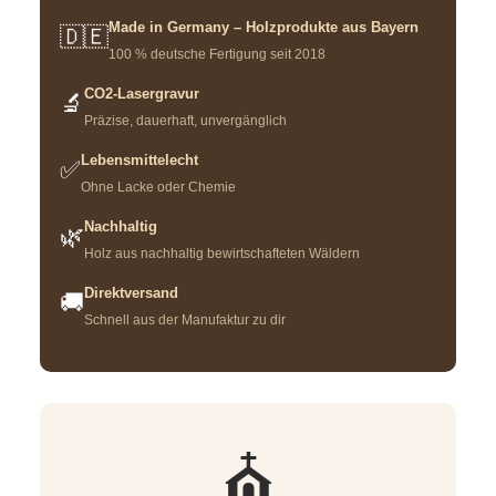
Made in Germany – Holzprodukte aus Bayern
🇩🇪
100 % deutsche Fertigung seit 2018
CO2-Lasergravur
🔬
Präzise, dauerhaft, unvergänglich
Lebensmittelecht
✅
Ohne Lacke oder Chemie
Nachhaltig
🌿
Holz aus nachhaltig bewirtschafteten Wäldern
Direktversand
🚚
Schnell aus der Manufaktur zu dir
⛪