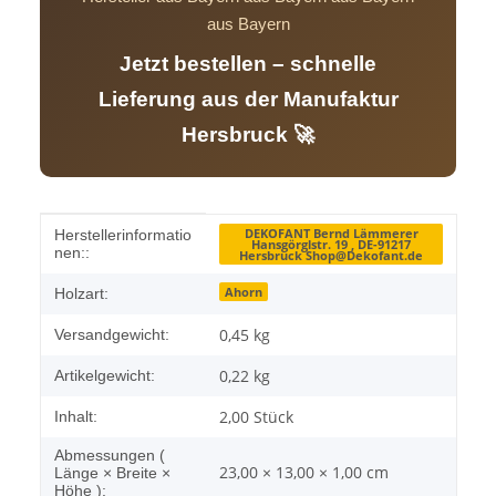
aus Bayern
Jetzt bestellen – schnelle
Lieferung aus der Manufaktur
Hersbruck 🚀
Produkteigenschaft
Wert
DEKOFANT Bernd Lämmerer
Herstellerinformatio
Hansgörglstr. 19 , DE-91217
nen::
Hersbruck Shop@Dekofant.de
Ahorn
Holzart:
0,45 kg
Versandgewicht:
0,22
kg
Artikelgewicht:
2,00 Stück
Inhalt:
Abmessungen (
23,00 × 13,00 × 1,00 cm
Länge × Breite ×
Höhe ):