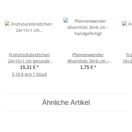
Frühstücksbrettchen
Pfannenwender
Fr
24×15×1 cm gerundet
Ahornholz 30×6 cm –
18×2
3er Set Ahornholz –
handgefertigt
15,31 €
*
1,75 €
*
naturbelassen
5,10 € pro 1 Stück
Ähnliche Artikel