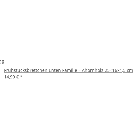
ng
Frühstücksbrettchen Enten Familie – Ahornholz 25×16×1,5 cm
14,99 €
*