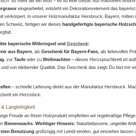
isch" ist mehr als ein Wort – es ist eine Geste. Auf massivem Ahornh
rgravur
eingearbeitet, entsteht ein Dekorationselement das bayeris
it verkörpert. In unserer Holzmanufaktur Hersbruck, Bayern, mitten i
en Schweiz, fertigen wir dieses
handgefertigte bayerische Holzsch
rgfalt.
kte bayerische Mitbringsel und
Geschenk
:
nir aus Bayern
, als
Geschenk für Bayern-Fans
, als liebevolles P
ag
, zur
Taufe
oder zu
Weihnachten
– dieses Herzspruchbrett ist aut
 und von bleibender Qualität. Das Geschenk das zeigt: Du bist mir wi
tellen
– schnelle Lieferung direkt aus der Manufaktur Hersbruck. Ma
zbrett ein Herzstück.
 & Langlebigkeit
lange Freude an Ihrem Holzprodukt empfehlen wir regelmäßige Pflege
er
Bienenwachs
.
Wichtiger Hinweis:
Naturbelassene, ungeölte Artike
ersten Benutzung
großzügig mit Leinöl einölen, gut einziehen lassen 