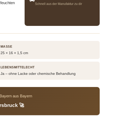
 feuchten
Schnell aus der Manufaktur zu dir
MASSE
25 × 16 × 1,5 cm
LEBENSMITTELECHT
Ja – ohne Lacke oder chemische Behandlung
s Bayern aus Bayern
rsbruck 🚀