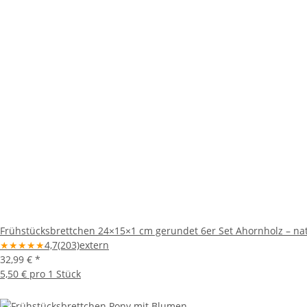
Frühstücksbrettchen 24×15×1 cm gerundet 6er Set Ahornholz – na
★
★
★
★
★
4,7
(203)
extern
32,99 €
*
5,50 € pro 1 Stück