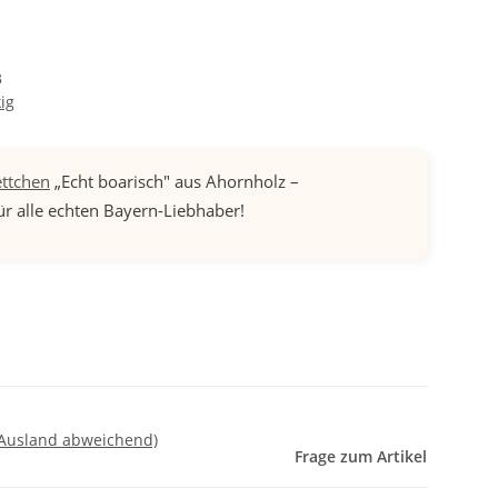
3
ig
ettchen
„Echt boarisch" aus Ahornholz –
ür alle echten Bayern-Liebhaber!
 Ausland abweichend)
Frage zum Artikel