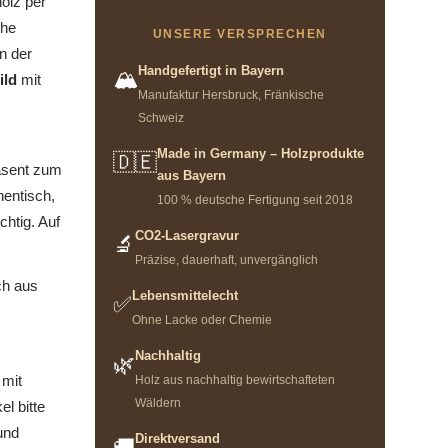
olz per
che
UNSERE VERSPRECHEN
n der
Handgefertigt in Bayern
🏔️
ild
mit
Manufaktur Hersbruck, Fränkische
Schweiz
Made in Germany – Holzprodukte
🇩🇪
räsent zum
aus Bayern
hentisch,
100 % deutsche Fertigung seit 2018
chtig. Auf
CO2-Lasergravur
🔬
Präzise, dauerhaft, unvergänglich
ch aus
Lebensmittelecht
✅
Ohne Lacke oder Chemie
Nachhaltig
🌿
 mit
Holz aus nachhaltig bewirtschafteten
Wäldern
l bitte
und
Direktversand
🚚