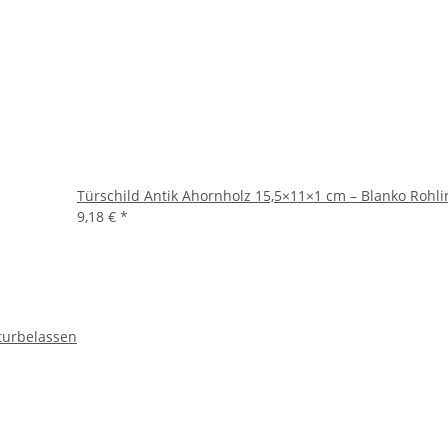
Türschild Antik Ahornholz 15,5×11×1 cm – Blanko Rohli
9,18 €
*
turbelassen