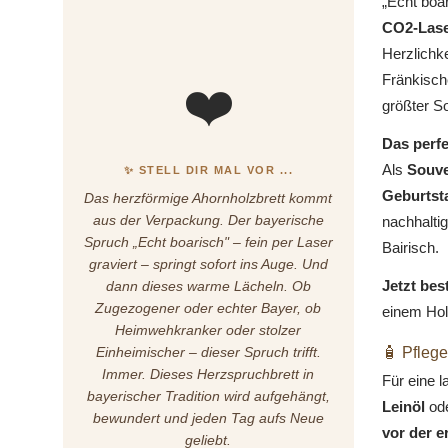
„Echt boar
CO2-Lase
Herzlichke
Fränkisch
❤️
größter So
Das perfe
Als
Souve
✨ STELL DIR MAL VOR ...
Geburtst
Das herzförmige Ahornholzbrett kommt
aus der Verpackung. Der bayerische
nachhaltig
Spruch „Echt boarisch" – fein per Laser
Bairisch.
graviert – springt sofort ins Auge. Und
Jetzt bes
dann dieses warme Lächeln. Ob
Zugezogener oder echter Bayer, ob
einem Hol
Heimwehkranker oder stolzer
Einheimischer – dieser Spruch trifft.
🧴 Pflege
Immer. Dieses Herzspruchbrett in
Für eine 
bayerischer Tradition wird aufgehängt,
Leinöl
od
bewundert und jeden Tag aufs Neue
vor der 
geliebt.