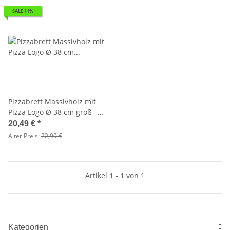
SALE 11%
Pizzabrett Massivholz mit
Pizza Logo Ø 38 cm groß –
handgefertigt
20,49 €
*
Alter Preis:
22,99 €
Artikel 1 - 1 von 1
Kategorien