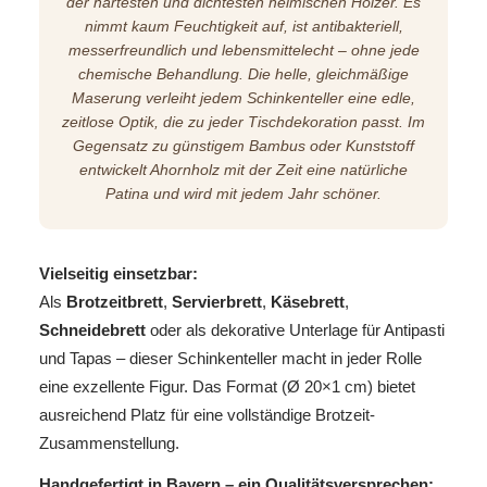
der härtesten und dichtesten heimischen Hölzer. Es
nimmt kaum Feuchtigkeit auf, ist antibakteriell,
messerfreundlich und lebensmittelecht – ohne jede
chemische Behandlung. Die helle, gleichmäßige
Maserung verleiht jedem Schinkenteller eine edle,
zeitlose Optik, die zu jeder Tischdekoration passt. Im
Gegensatz zu günstigem Bambus oder Kunststoff
entwickelt Ahornholz mit der Zeit eine natürliche
Patina und wird mit jedem Jahr schöner.
Vielseitig einsetzbar:
Als
Brotzeitbrett
,
Servierbrett
,
Käsebrett
,
Schneidebrett
oder als dekorative Unterlage für Antipasti
und Tapas – dieser Schinkenteller macht in jeder Rolle
eine exzellente Figur. Das Format (Ø 20×1 cm) bietet
ausreichend Platz für eine vollständige Brotzeit-
Zusammenstellung.
Handgefertigt in Bayern – ein Qualitätsversprechen: