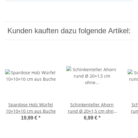
Kunden kauften dazu folgende Artikel:
Spardose Holz Würfel
Schinkenteller Ahorn
Sc
10×10×10 cm aus Buche
rund Ø 20×1,5 cm ohne
run
Saftrille – handgefertigt
Saft
19,99 €
*
6,99 €
*