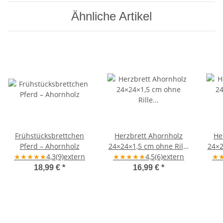
Ähnliche Artikel
Frühstücksbrettchen
Herzbrett Ahornholz
He
Pferd – Ahornholz
24×24×1,5 cm ohne Rille
24×2
★
★
★
★
★
4,3
(9)
extern
★
„Schön, dass es Dich
★
★
★
★
4,5
(6)
extern
★
„
gibt" – handgefertigt
18,99 €
*
16,99 €
*